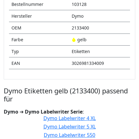
Bestellnummer
103128
Hersteller
Dymo
OEM
2133400
Farbe
gelb
Typ
Etiketten
EAN
3026981334009
Dymo Etiketten gelb (2133400) passend
für
Dymo
➔
Dymo Labelwriter Serie
:
Dymo Labelwriter 4 XL
Dymo Labelwriter 5 XL
Dymo Labelwriter 550