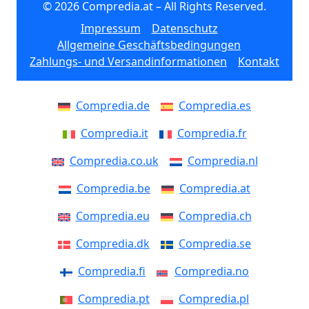
© 2026 Compredia.at – All Rights Reserved.
Impressum
Datenschutz
Allgemeine Geschäftsbedingungen
Zahlungs- und Versandinformationen
Kontakt
Compredia.de
Compredia.es
Compredia.it
Compredia.fr
Compredia.co.uk
Compredia.nl
Compredia.be
Compredia.at
Compredia.eu
Compredia.ch
Compredia.dk
Compredia.se
Compredia.fi
Compredia.no
Compredia.pt
Compredia.pl