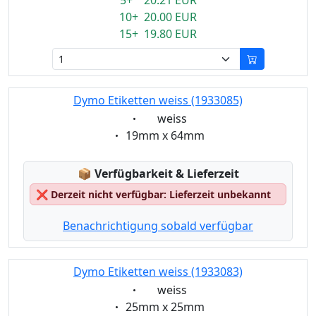
5+ 20.21 EUR
10+ 20.00 EUR
15+ 19.80 EUR
Dymo Etiketten weiss (1933085)
Eigenschaft:
weiss
Eigenschaft:
19mm x 64mm
Lagerstatus:
📦
Verfügbarkeit & Lieferzeit
❌
Derzeit nicht verfügbar: Lieferzeit unbekannt
Benachrichtigung sobald verfügbar
Dymo Etiketten weiss (1933083)
Eigenschaft:
weiss
Eigenschaft:
25mm x 25mm