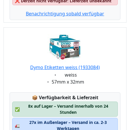
❌
Derzeit nicht verfügbar: Lieferzeit unbekannt
Benachrichtigung sobald verfügbar
Dymo Etiketten weiss (1933084)
Eigenschaft:
weiss
Eigenschaft:
57mm x 32mm
Lagerstatus:
📦
Verfügbarkeit & Lieferzeit
8x auf Lager – Versand innerhalb von 24
✅
Stunden
27x im Außenlager – Versand in ca. 2-3
🚛
Werktagen