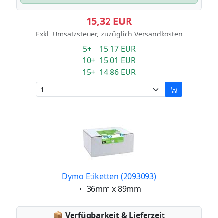
15,32 EUR
Exkl. Umsatzsteuer, zuzüglich Versandkosten
5+ 15.17 EUR
10+ 15.01 EUR
15+ 14.86 EUR
Dymo Etiketten (2093093)
Eigenschaft:
36mm x 89mm
Lagerstatus:
📦
Verfügbarkeit & Lieferzeit