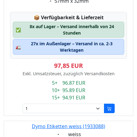
Eigenschaft:
57mm x 32mm
Lagerstatus:
📦
Verfügbarkeit & Lieferzeit
8x auf Lager – Versand innerhalb von 24
✅
Stunden
27x im Außenlager – Versand in ca. 2-3
🚛
Werktagen
97,85 EUR
Exkl. Umsatzsteuer, zuzüglich Versandkosten
5+ 96.87 EUR
10+ 95.89 EUR
15+ 94.91 EUR
Dymo Etiketten weiss (1933088)
Eigenschaft:
weiss