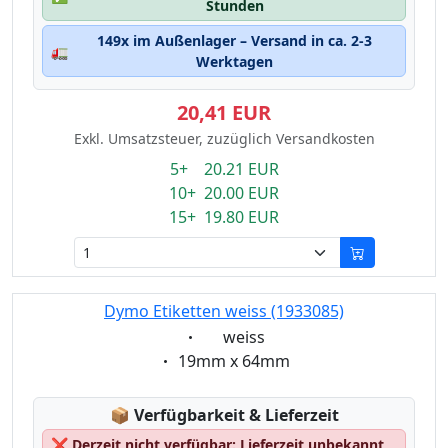
Stunden
149x im Außenlager – Versand in ca. 2-3
🚛
Werktagen
20,41 EUR
Exkl. Umsatzsteuer, zuzüglich Versandkosten
5+ 20.21 EUR
10+ 20.00 EUR
15+ 19.80 EUR
Dymo Etiketten weiss (1933085)
Eigenschaft:
weiss
Eigenschaft:
19mm x 64mm
Lagerstatus:
📦
Verfügbarkeit & Lieferzeit
❌
Derzeit nicht verfügbar: Lieferzeit unbekannt