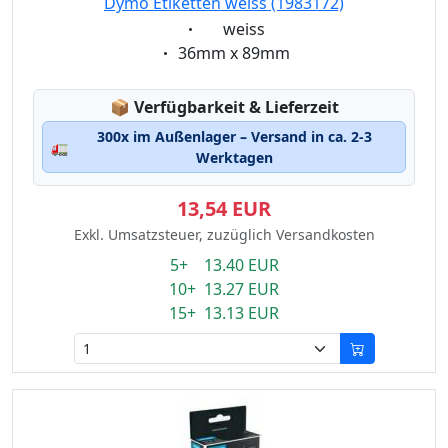
Dymo Etiketten weiss (1983172)
Eigenschaft:
weiss
Eigenschaft:
36mm x 89mm
Lagerstatus:
📦
Verfügbarkeit & Lieferzeit
300x im Außenlager – Versand in ca. 2-3
🚛
Werktagen
13,54 EUR
Exkl. Umsatzsteuer, zuzüglich Versandkosten
5+ 13.40 EUR
10+ 13.27 EUR
15+ 13.13 EUR