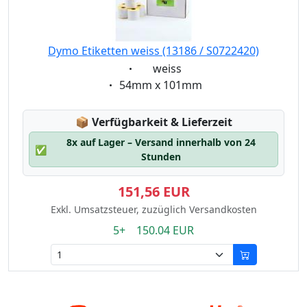
Dymo Etiketten weiss (13186 / S0722420)
Eigenschaft:
weiss
Eigenschaft:
54mm x 101mm
Lagerstatus:
📦
Verfügbarkeit & Lieferzeit
8x auf Lager – Versand innerhalb von 24
✅
Stunden
151,56 EUR
Exkl. Umsatzsteuer, zuzüglich Versandkosten
5+ 150.04 EUR