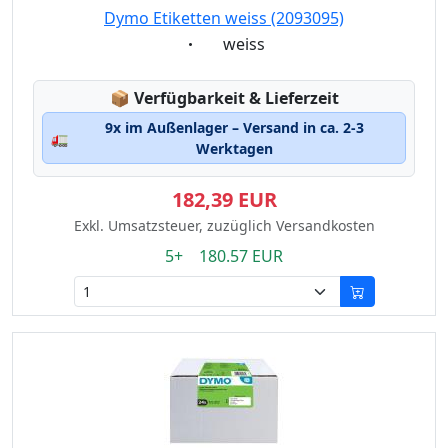
Dymo Etiketten weiss (2093095)
Eigenschaft:
weiss
Lagerstatus:
📦
Verfügbarkeit & Lieferzeit
9x im Außenlager – Versand in ca. 2-3
🚛
Werktagen
182,39 EUR
Exkl. Umsatzsteuer, zuzüglich Versandkosten
5+ 180.57 EUR