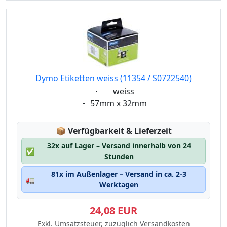
Dymo Etiketten weiss (11354 / S0722540)
Eigenschaft:
weiss
Eigenschaft:
57mm x 32mm
Lagerstatus:
📦
Verfügbarkeit & Lieferzeit
32x auf Lager – Versand innerhalb von 24
✅
Stunden
81x im Außenlager – Versand in ca. 2-3
🚛
Werktagen
24,08 EUR
Exkl. Umsatzsteuer, zuzüglich Versandkosten