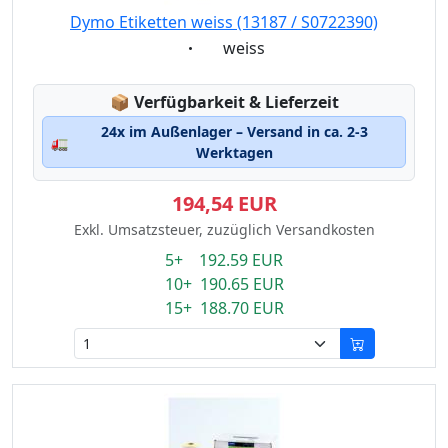
Dymo Etiketten weiss (13187 / S0722390)
Eigenschaft:
weiss
Lagerstatus:
📦
Verfügbarkeit & Lieferzeit
24x im Außenlager – Versand in ca. 2-3
🚛
Werktagen
194,54 EUR
Exkl. Umsatzsteuer, zuzüglich Versandkosten
5+ 192.59 EUR
10+ 190.65 EUR
15+ 188.70 EUR