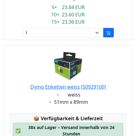
5+ 23.84 EUR
10+ 23.60 EUR
15+ 23.36 EUR
Dymo Etiketten weiss (S0929100)
Eigenschaft:
weiss
Eigenschaft:
51mm x 89mm
Lagerstatus:
📦
Verfügbarkeit & Lieferzeit
38x auf Lager – Versand innerhalb von 24
✅
Stunden