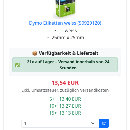
Dymo Etiketten weiss (S0929120)
Eigenschaft:
weiss
Eigenschaft:
25mm x 25mm
Lagerstatus:
📦
Verfügbarkeit & Lieferzeit
21x auf Lager – Versand innerhalb von 24
✅
Stunden
13,54 EUR
Exkl. Umsatzsteuer, zuzüglich Versandkosten
5+ 13.40 EUR
10+ 13.27 EUR
15+ 13.13 EUR