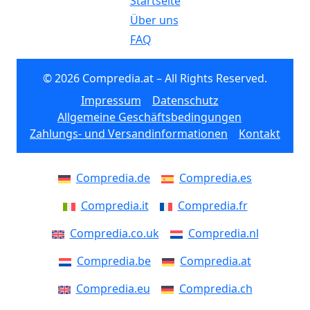
Startseite
Über uns
FAQ
© 2026 Compredia.at – All Rights Reserved.
Impressum
Datenschutz
Allgemeine Geschäftsbedingungen
Zahlungs- und Versandinformationen
Kontakt
Compredia.de
Compredia.es
Compredia.it
Compredia.fr
Compredia.co.uk
Compredia.nl
Compredia.be
Compredia.at
Compredia.eu
Compredia.ch