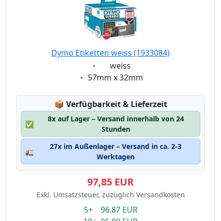
Dymo Etiketten weiss (1933084)
Eigenschaft:
weiss
Eigenschaft:
57mm x 32mm
Lagerstatus:
📦
Verfügbarkeit & Lieferzeit
8x auf Lager – Versand innerhalb von 24
✅
Stunden
27x im Außenlager – Versand in ca. 2-3
🚛
Werktagen
97,85 EUR
Exkl. Umsatzsteuer, zuzüglich Versandkosten
5+ 96.87 EUR