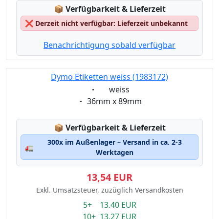
Lagerstatus:
📦
Verfügbarkeit & Lieferzeit
❌
Derzeit nicht verfügbar: Lieferzeit unbekannt
Benachrichtigung sobald verfügbar
Dymo Etiketten weiss (1983172)
Eigenschaft:
weiss
Eigenschaft:
36mm x 89mm
Lagerstatus:
📦
Verfügbarkeit & Lieferzeit
300x im Außenlager – Versand in ca. 2-3
🚛
Werktagen
13,54 EUR
Exkl. Umsatzsteuer, zuzüglich Versandkosten
5+ 13.40 EUR
10+ 13.27 EUR