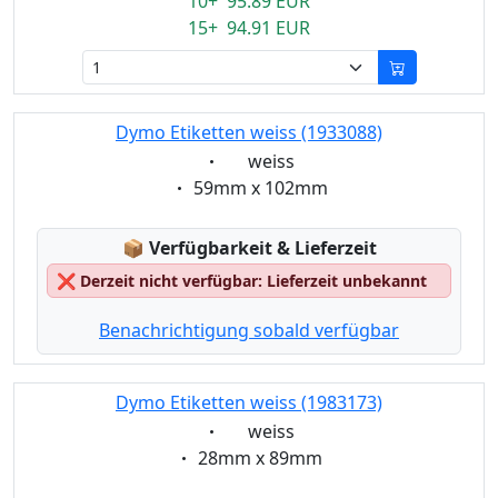
10+ 95.89 EUR
15+ 94.91 EUR
Dymo Etiketten weiss (1933088)
Eigenschaft:
weiss
Eigenschaft:
59mm x 102mm
Lagerstatus:
📦
Verfügbarkeit & Lieferzeit
❌
Derzeit nicht verfügbar: Lieferzeit unbekannt
Benachrichtigung sobald verfügbar
Dymo Etiketten weiss (1983173)
Eigenschaft:
weiss
Eigenschaft:
28mm x 89mm