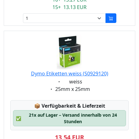
15+ 13.13 EUR
Dymo Etiketten weiss (S0929120)
Eigenschaft:
weiss
Eigenschaft:
25mm x 25mm
Lagerstatus:
📦
Verfügbarkeit & Lieferzeit
21x auf Lager – Versand innerhalb von 24
✅
Stunden
13,54 EUR