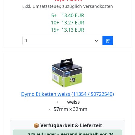
Exkl. Umsatzsteuer, zuzüglich Versandkosten
5+ 13.40 EUR
10+ 13.27 EUR
15+ 13.13 EUR
Dymo Etiketten weiss (11354 / S0722540)
Eigenschaft:
weiss
Eigenschaft:
57mm x 32mm
Lagerstatus:
📦
Verfügbarkeit & Lieferzeit
32x auf Lager – Versand innerhalb von 24