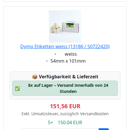
Dymo Etiketten weiss (13186 / S0722420)
Eigenschaft:
weiss
Eigenschaft:
54mm x 101mm
Lagerstatus:
📦
Verfügbarkeit & Lieferzeit
8x auf Lager – Versand innerhalb von 24
✅
Stunden
151,56 EUR
Exkl. Umsatzsteuer, zuzüglich Versandkosten
5+ 150.04 EUR