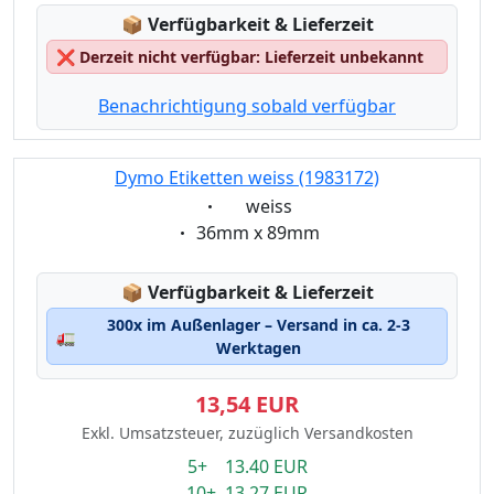
Lagerstatus:
📦
Verfügbarkeit & Lieferzeit
❌
Derzeit nicht verfügbar: Lieferzeit unbekannt
Benachrichtigung sobald verfügbar
Dymo Etiketten weiss (1983172)
Eigenschaft:
weiss
Eigenschaft:
36mm x 89mm
Lagerstatus:
📦
Verfügbarkeit & Lieferzeit
300x im Außenlager – Versand in ca. 2-3
🚛
Werktagen
13,54 EUR
Exkl. Umsatzsteuer, zuzüglich Versandkosten
5+ 13.40 EUR
10+ 13.27 EUR