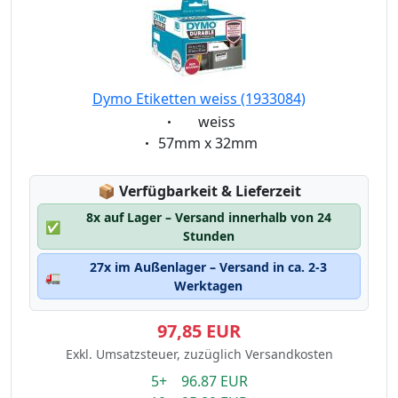
Dymo Etiketten weiss (1933084)
Eigenschaft:
weiss
Eigenschaft:
57mm x 32mm
Lagerstatus:
📦
Verfügbarkeit & Lieferzeit
8x auf Lager – Versand innerhalb von 24
✅
Stunden
27x im Außenlager – Versand in ca. 2-3
🚛
Werktagen
97,85 EUR
Exkl. Umsatzsteuer, zuzüglich Versandkosten
5+ 96.87 EUR