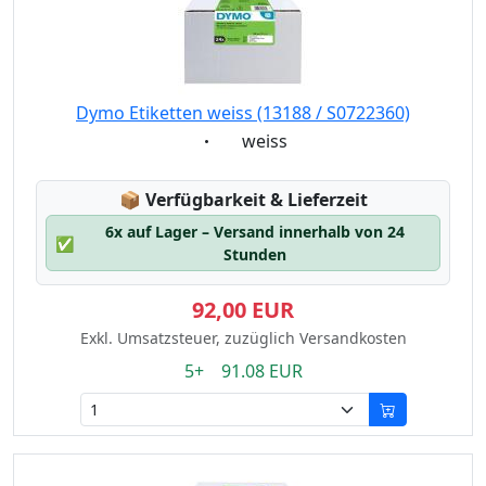
Dymo Etiketten weiss (13188 / S0722360)
Eigenschaft:
weiss
Lagerstatus:
📦
Verfügbarkeit & Lieferzeit
6x auf Lager – Versand innerhalb von 24
✅
Stunden
92,00 EUR
Exkl. Umsatzsteuer, zuzüglich Versandkosten
5+ 91.08 EUR