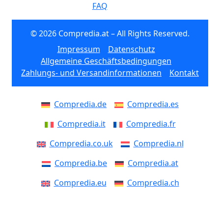
FAQ
© 2026 Compredia.at – All Rights Reserved.
Impressum
Datenschutz
Allgemeine Geschäftsbedingungen
Zahlungs- und Versandinformationen
Kontakt
Compredia.de
Compredia.es
Compredia.it
Compredia.fr
Compredia.co.uk
Compredia.nl
Compredia.be
Compredia.at
Compredia.eu
Compredia.ch
Compredia.dk
Compredia.se