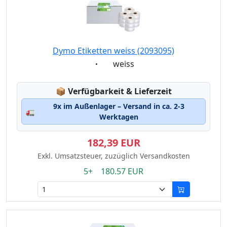
Dymo Etiketten weiss (2093095)
Eigenschaft:
weiss
Lagerstatus:
📦
Verfügbarkeit & Lieferzeit
9x im Außenlager – Versand in ca. 2-3
🚛
Werktagen
182,39 EUR
Exkl. Umsatzsteuer, zuzüglich Versandkosten
5+ 180.57 EUR