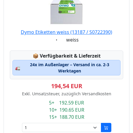
Dymo Etiketten weiss (13187 / S0722390)
Eigenschaft:
weiss
Lagerstatus:
📦
Verfügbarkeit & Lieferzeit
24x im Außenlager – Versand in ca. 2-3
🚛
Werktagen
194,54 EUR
Exkl. Umsatzsteuer, zuzüglich Versandkosten
5+ 192.59 EUR
10+ 190.65 EUR
15+ 188.70 EUR