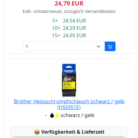
24,79 EUR
Exkl. Umsatzsteuer, zuzüglich Versandkosten
5+ 24.54 EUR
10+ 24.29 EUR
15+ 24.05 EUR
Brother Heissschrumpfschlauch schwarz / gelb
(HSE651E)
Eigenschaft:
schwarz / gelb
Lagerstatus:
📦
Verfügbarkeit & Lieferzeit