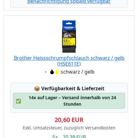
Benachrichtigung sobald verfügbar
Brother Heissschrumpfschlauch schwarz / gelb
(HSE611E)
Eigenschaft:
schwarz / gelb
Lagerstatus:
📦
Verfügbarkeit & Lieferzeit
14x auf Lager – Versand innerhalb von 24
✅
Stunden
20,60 EUR
Exkl. Umsatzsteuer, zuzüglich Versandkosten
5+ 20.39 EUR