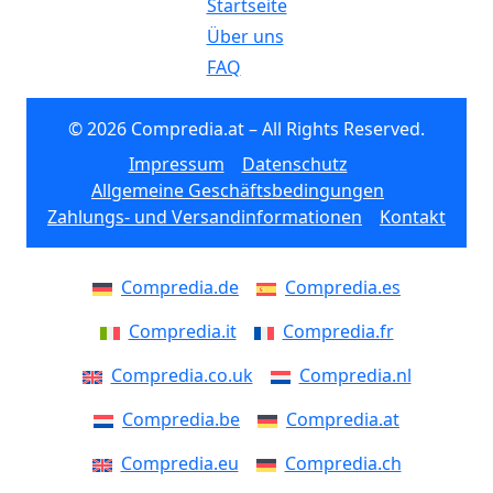
Startseite
Über uns
FAQ
© 2026 Compredia.at – All Rights Reserved.
Impressum
Datenschutz
Allgemeine Geschäftsbedingungen
Zahlungs- und Versandinformationen
Kontakt
Compredia.de
Compredia.es
Compredia.it
Compredia.fr
Compredia.co.uk
Compredia.nl
Compredia.be
Compredia.at
Compredia.eu
Compredia.ch