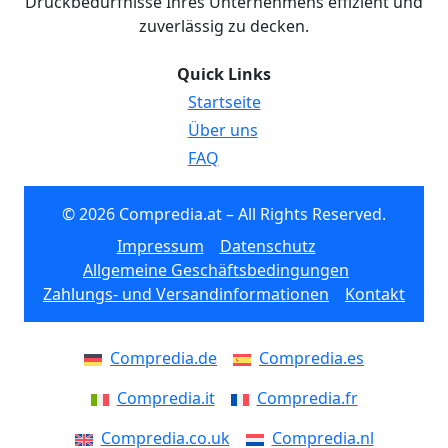
Druckbedürfnisse Ihres Unternehmens effizient und
zuverlässig zu decken.
Quick Links
Startseite
Über uns
FAQ
© 2026 Compredia.at – All Rights Reserved.
Impressum
Datenschutz
Allgemeine Geschäftsbedingungen
Zahlungs- und Versandinformationen
Kontakt
Compredia.de
Compredia.es
Compredia.it
Compredia.fr
Compredia.co.uk
Compredia.nl