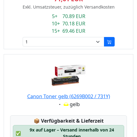
Exkl. Umsatzsteuer, zuzüglich Versandkosten
5+ 70.89 EUR
10+ 70.18 EUR
15+ 69.46 EUR
Canon Toner gelb (6269B002 / 731Y)
Eigenschaft:
gelb
Lagerstatus:
📦
Verfügbarkeit & Lieferzeit
9x auf Lager – Versand innerhalb von 24
✅
Stunden