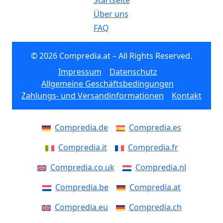
Startseite
Über uns
FAQ
© 2026 Compredia.at – All Rights Reserved.
Impressum
Datenschutz
Allgemeine Geschäftsbedingungen
Zahlungs- und Versandinformationen
Kontakt
Compredia.de
Compredia.es
Compredia.it
Compredia.fr
Compredia.co.uk
Compredia.nl
Compredia.be
Compredia.at
Compredia.eu
Compredia.ch