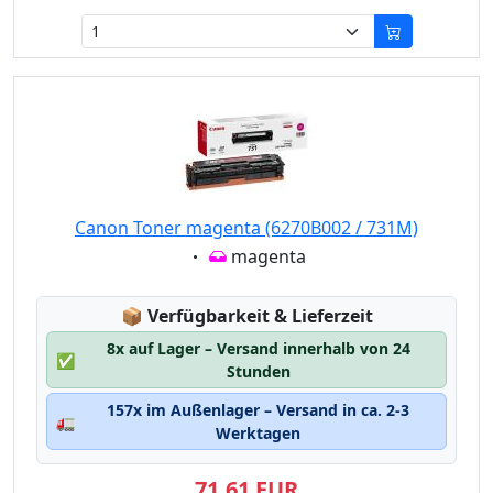
Canon Toner magenta (6270B002 / 731M)
Eigenschaft:
magenta
Lagerstatus:
📦
Verfügbarkeit & Lieferzeit
8x auf Lager – Versand innerhalb von 24
✅
Stunden
157x im Außenlager – Versand in ca. 2-3
🚛
Werktagen
71,61 EUR