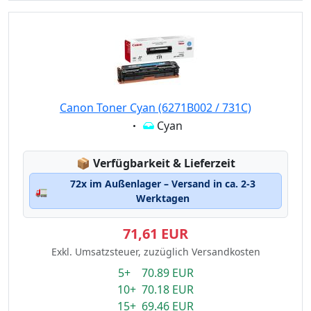
Canon Toner Cyan (6271B002 / 731C)
Eigenschaft:
Cyan
Lagerstatus:
📦
Verfügbarkeit & Lieferzeit
72x im Außenlager – Versand in ca. 2-3
🚛
Werktagen
71,61 EUR
Exkl. Umsatzsteuer, zuzüglich Versandkosten
5+ 70.89 EUR
10+ 70.18 EUR
15+ 69.46 EUR