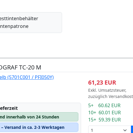
esttintenbehälter
intenpatrone
ROGRAF TC-20 M
lb (5701C001 / PFI050Y)
61,23 EUR
Exkl. Umsatzsteuer,
zuzüglich Versandkos
5+ 60.62 EUR
eferzeit
10+ 60.01 EUR
and innerhalb von 24 Stunden
15+ 59.39 EUR
– Versand in ca. 2-3 Werktagen