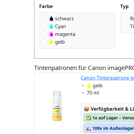
Produktfilter
Farbe
Typ
schwarz
R
Cyan
T
magenta
gelb
Tintenpatronen für Canon imageP
Canon Tintenpatrone ge
Eigenschaft:
gelb
Eigenschaft:
70 ml
Lagerstatus:
📦
Verfügbarkeit & Li
✅
1x auf Lager – Vers
🚛
109x im Außenlager 