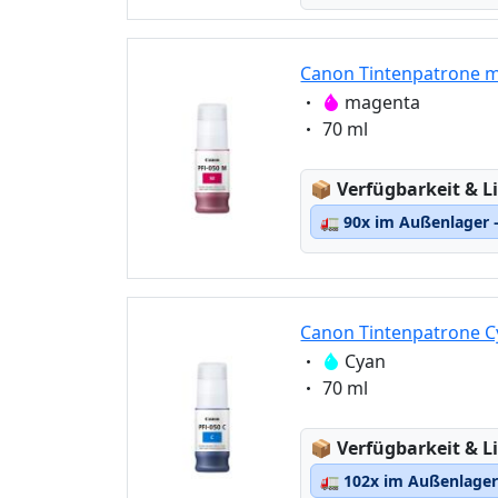
Canon Tintenpatrone m
Eigenschaft:
magenta
Eigenschaft:
70 ml
Lagerstatus:
📦
Verfügbarkeit & Li
🚛
90x im Außenlager –
Canon Tintenpatrone C
Eigenschaft:
Cyan
Eigenschaft:
70 ml
Lagerstatus:
📦
Verfügbarkeit & Li
🚛
102x im Außenlager 