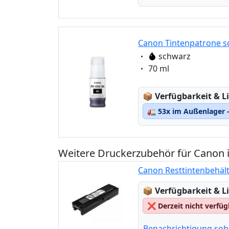
Canon Tintenpatrone s
Eigenschaft:
schwarz
Eigenschaft:
70 ml
Lagerstatus:
📦
Verfügbarkeit & Li
🚛
53x im Außenlager –
Weitere Druckerzubehör für Cano
Canon Resttintenbehäl
Lagerstatus:
📦
Verfügbarkeit & Li
❌
Derzeit nicht verfü
Benachrichtigung sob