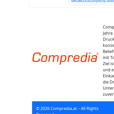
Compr
Jahre
Druck
konze
Belie
mit T
Ziel 
und e
Einka
die D
Unter
zuver
© 2026 Compredia.at – All Rights