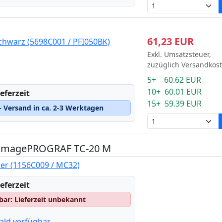
61,23 EUR
chwarz (5698C001 / PFI050BK)
Exkl. Umsatzsteuer,
zuzüglich Versandkos
5+ 60.62 EUR
10+ 60.01 EUR
eferzeit
15+ 59.39 EUR
 Versand in ca. 2-3 Werktagen
n imagePROGRAF TC-20 M
ter (1156C009 / MC32)
eferzeit
gbar: Lieferzeit unbekannt
ald verfügbar