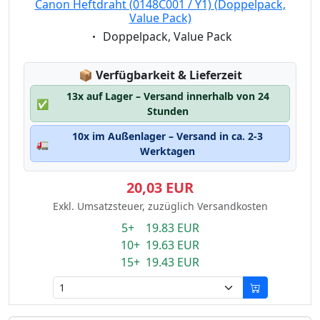
Canon Heftdraht (0148C001 / Y1) (Doppelpack,
Value Pack)
Eigenschaft:
Doppelpack, Value Pack
Lagerstatus:
📦
Verfügbarkeit & Lieferzeit
13x auf Lager – Versand innerhalb von 24
✅
Stunden
10x im Außenlager – Versand in ca. 2-3
🚛
Werktagen
20,03 EUR
Exkl. Umsatzsteuer, zuzüglich Versandkosten
5+ 19.83 EUR
10+ 19.63 EUR
15+ 19.43 EUR