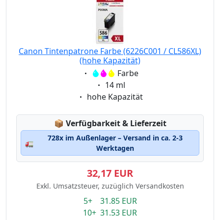
Canon Tintenpatrone Farbe (6226C001 / CL586XL)
(hohe Kapazität)
Eigenschaft:
Farbe
Eigenschaft:
14 ml
Eigenschaft:
hohe Kapazität
Lagerstatus:
📦
Verfügbarkeit & Lieferzeit
728x im Außenlager – Versand in ca. 2-3
🚛
Werktagen
32,17 EUR
Exkl. Umsatzsteuer, zuzüglich Versandkosten
5+ 31.85 EUR
10+ 31.53 EUR