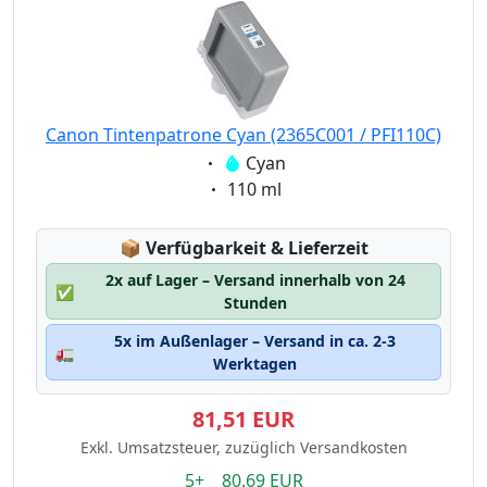
Canon Tintenpatrone Cyan (2365C001 / PFI110C)
Eigenschaft:
Cyan
Eigenschaft:
110 ml
Lagerstatus:
📦
Verfügbarkeit & Lieferzeit
2x auf Lager – Versand innerhalb von 24
✅
Stunden
5x im Außenlager – Versand in ca. 2-3
🚛
Werktagen
81,51 EUR
Exkl. Umsatzsteuer, zuzüglich Versandkosten
5+ 80.69 EUR