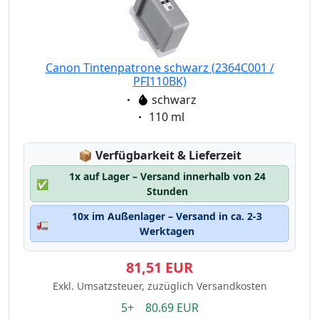
Canon Tintenpatrone schwarz (2364C001 /
PFI110BK)
Eigenschaft:
schwarz
Eigenschaft:
110 ml
Lagerstatus:
📦
Verfügbarkeit & Lieferzeit
1x auf Lager – Versand innerhalb von 24
✅
Stunden
10x im Außenlager – Versand in ca. 2-3
🚛
Werktagen
81,51 EUR
Exkl. Umsatzsteuer, zuzüglich Versandkosten
5+ 80.69 EUR