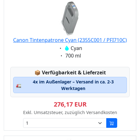
Canon Tintenpatrone Cyan (2355C001 / PFI710C)
Eigenschaft:
Cyan
Eigenschaft:
700 ml
Lagerstatus:
📦
Verfügbarkeit & Lieferzeit
4x im Außenlager – Versand in ca. 2-3
🚛
Werktagen
276,17 EUR
Exkl. Umsatzsteuer, zuzüglich Versandkosten