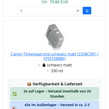
10+ 79.88 EUR
Canon Tintenpatrone schwarz matt (2358C001 /
PFI310MBK)
Eigenschaft:
schwarz matt
Eigenschaft:
330 ml
Lagerstatus:
📦
Verfügbarkeit & Lieferzeit
2x auf Lager – Versand innerhalb von 24
✅
Stunden
42x im Außenlager – Versand in ca. 2-3
🚛