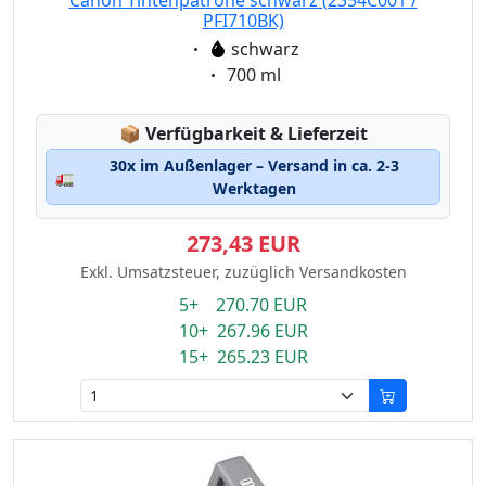
Canon Tintenpatrone schwarz (2354C001 /
PFI710BK)
Eigenschaft:
schwarz
Eigenschaft:
700 ml
Lagerstatus:
📦
Verfügbarkeit & Lieferzeit
30x im Außenlager – Versand in ca. 2-3
🚛
Werktagen
273,43 EUR
Exkl. Umsatzsteuer, zuzüglich Versandkosten
5+ 270.70 EUR
10+ 267.96 EUR
15+ 265.23 EUR