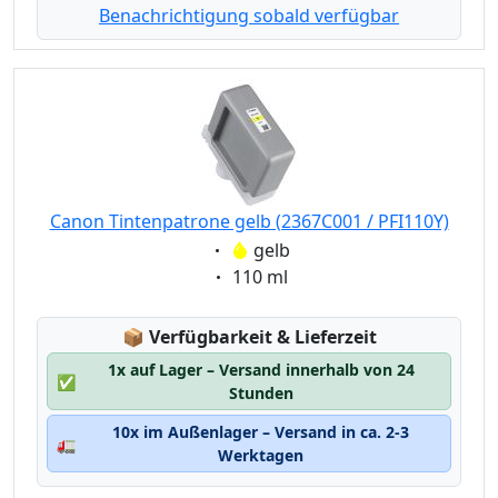
Benachrichtigung sobald verfügbar
Canon Tintenpatrone gelb (2367C001 / PFI110Y)
Eigenschaft:
gelb
Eigenschaft:
110 ml
Lagerstatus:
📦
Verfügbarkeit & Lieferzeit
1x auf Lager – Versand innerhalb von 24
✅
Stunden
10x im Außenlager – Versand in ca. 2-3
🚛
Werktagen