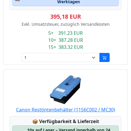
Werktagen
395,18 EUR
Exkl. Umsatzsteuer, zuzüglich Versandkosten
5+ 391.23 EUR
10+ 387.28 EUR
15+ 383.32 EUR
Canon Resttintenbehälter (1156C002 / MC30)
Lagerstatus:
📦
Verfügbarkeit & Lieferzeit
10x auf Lager – Versand innerhalb von 24