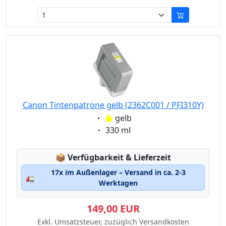
Canon Tintenpatrone gelb (2362C001 / PFI310Y)
Eigenschaft:
gelb
Eigenschaft:
330 ml
Lagerstatus:
📦
Verfügbarkeit & Lieferzeit
17x im Außenlager – Versand in ca. 2-3
🚛
Werktagen
149,00 EUR
Exkl. Umsatzsteuer, zuzüglich Versandkosten