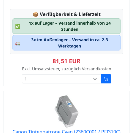
Lagerstatus:
📦
Verfügbarkeit & Lieferzeit
1x auf Lager – Versand innerhalb von 24
✅
Stunden
3x im Außenlager – Versand in ca. 2-3
🚛
Werktagen
81,51 EUR
Exkl. Umsatzsteuer, zuzüglich Versandkosten
Canon Tintenpatrone Cyan (2360C001 / PFI310C)