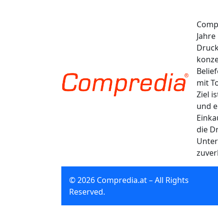
Compr
Jahre
Druck
konze
Belie
mit T
Ziel 
und e
Einka
die D
Unter
zuver
© 2026 Compredia.at – All Rights
Reserved.