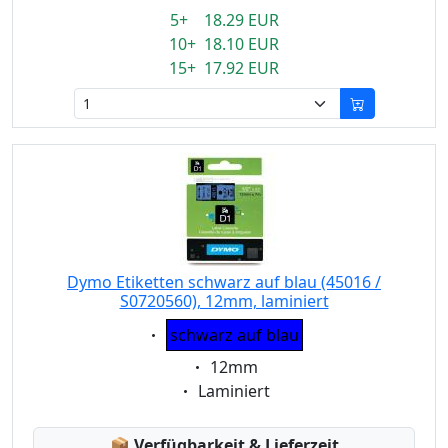
5+ 18.29 EUR
10+ 18.10 EUR
15+ 17.92 EUR
Dymo Etiketten schwarz auf blau (45016 /
S0720560), 12mm, laminiert
Eigenschaft:
schwarz auf blau
Eigenschaft:
12mm
Eigenschaft:
Laminiert
Lagerstatus:
📦
Verfügbarkeit & Lieferzeit