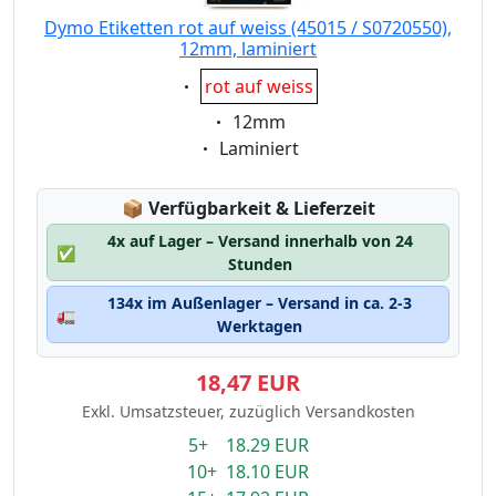
Dymo Etiketten rot auf weiss (45015 / S0720550),
12mm, laminiert
Eigenschaft:
rot auf weiss
Eigenschaft:
12mm
Eigenschaft:
Laminiert
Lagerstatus:
📦
Verfügbarkeit & Lieferzeit
4x auf Lager – Versand innerhalb von 24
✅
Stunden
134x im Außenlager – Versand in ca. 2-3
🚛
Werktagen
18,47 EUR
Exkl. Umsatzsteuer, zuzüglich Versandkosten
5+ 18.29 EUR
10+ 18.10 EUR