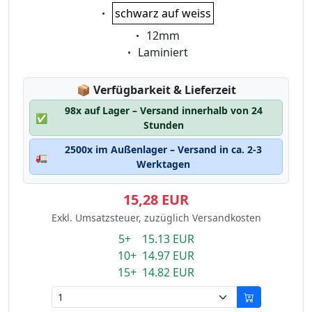
Eigenschaft:
schwarz auf weiss
Eigenschaft:
12mm
Eigenschaft:
Laminiert
Lagerstatus:
📦
Verfügbarkeit & Lieferzeit
98x auf Lager – Versand innerhalb von 24
✅
Stunden
2500x im Außenlager – Versand in ca. 2-3
🚛
Werktagen
15,28 EUR
Exkl. Umsatzsteuer, zuzüglich Versandkosten
5+ 15.13 EUR
10+ 14.97 EUR
15+ 14.82 EUR