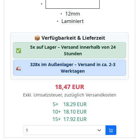
Eigenschaft:
weiss auf transparent
Eigenschaft:
12mm
Eigenschaft:
Laminiert
Lagerstatus:
📦
Verfügbarkeit & Lieferzeit
5x auf Lager – Versand innerhalb von 24
✅
Stunden
328x im Außenlager – Versand in ca. 2-3
🚛
Werktagen
18,47 EUR
Exkl. Umsatzsteuer, zuzüglich Versandkosten
5+ 18.29 EUR
10+ 18.10 EUR
15+ 17.92 EUR