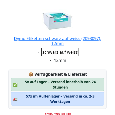
Dymo Etiketten schwarz auf weiss (2093097),
12mm
Eigenschaft:
schwarz auf weiss
Eigenschaft:
12mm
Lagerstatus:
📦
Verfügbarkeit & Lieferzeit
5x auf Lager – Versand innerhalb von 24
✅
Stunden
57x im Außenlager – Versand in ca. 2-3
🚛
Werktagen
129,79 EUR