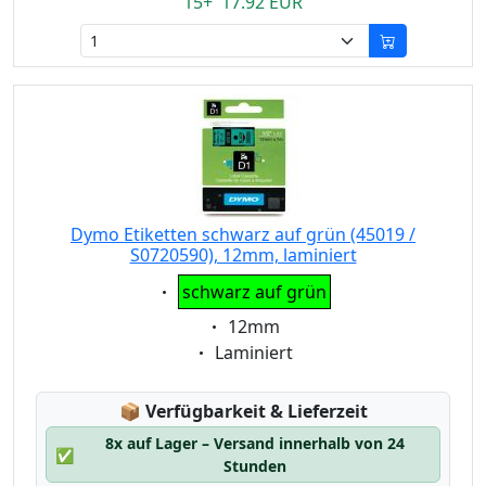
15+ 17.92 EUR
Dymo Etiketten schwarz auf grün (45019 /
S0720590), 12mm, laminiert
Eigenschaft:
schwarz auf grün
Eigenschaft:
12mm
Eigenschaft:
Laminiert
Lagerstatus:
📦
Verfügbarkeit & Lieferzeit
8x auf Lager – Versand innerhalb von 24
✅
Stunden