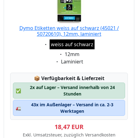
Dymo Etiketten weiss auf schwarz (45021 /
S0720610), 12mm, laminiert
Eigenschaft:
weiss auf schwarz
Eigenschaft:
12mm
Eigenschaft:
Laminiert
Lagerstatus:
📦
Verfügbarkeit & Lieferzeit
2x auf Lager – Versand innerhalb von 24
✅
Stunden
43x im Außenlager – Versand in ca. 2-3
🚛
Werktagen
18,47 EUR
Exkl. Umsatzsteuer, zuzüglich Versandkosten