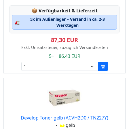
Lagerstatus:
📦
Verfügbarkeit & Lieferzeit
5x im Außenlager – Versand in ca. 2-3
🚛
Werktagen
87,30 EUR
Exkl. Umsatzsteuer, zuzüglich Versandkosten
5+ 86.43 EUR
Develop Toner gelb (ACVH2D0 / TN227Y)
Eigenschaft:
gelb