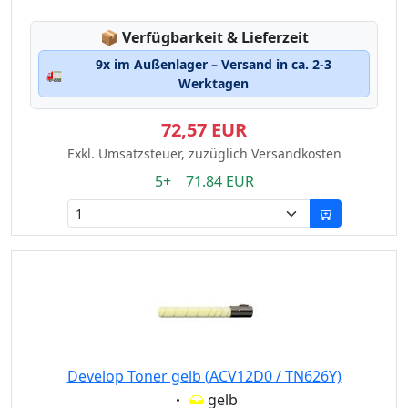
Lagerstatus:
📦
Verfügbarkeit & Lieferzeit
9x im Außenlager – Versand in ca. 2-3
🚛
Werktagen
72,57 EUR
Exkl. Umsatzsteuer, zuzüglich Versandkosten
5+ 71.84 EUR
Develop Toner gelb (ACV12D0 / TN626Y)
Eigenschaft:
gelb