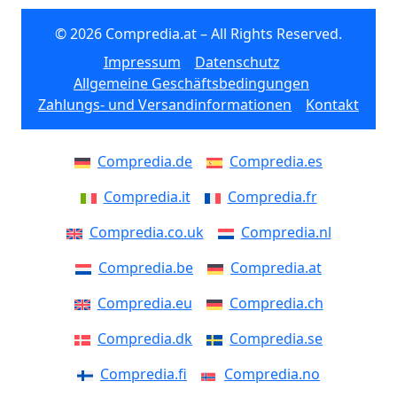
© 2026 Compredia.at – All Rights Reserved.
Impressum
Datenschutz
Allgemeine Geschäftsbedingungen
Zahlungs- und Versandinformationen
Kontakt
Compredia.de
Compredia.es
Compredia.it
Compredia.fr
Compredia.co.uk
Compredia.nl
Compredia.be
Compredia.at
Compredia.eu
Compredia.ch
Compredia.dk
Compredia.se
Compredia.fi
Compredia.no