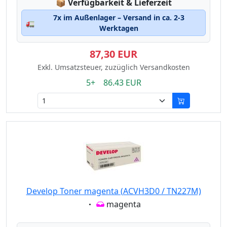
Lagerstatus:
📦
Verfügbarkeit & Lieferzeit
7x im Außenlager – Versand in ca. 2-3
🚛
Werktagen
87,30 EUR
Exkl. Umsatzsteuer, zuzüglich Versandkosten
5+ 86.43 EUR
Develop Toner magenta (ACVH3D0 / TN227M)
Eigenschaft:
magenta