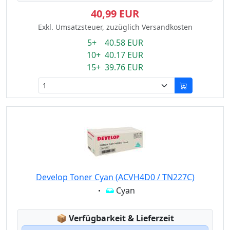
40,99 EUR
Exkl. Umsatzsteuer, zuzüglich Versandkosten
5+ 40.58 EUR
10+ 40.17 EUR
15+ 39.76 EUR
Develop Toner Cyan (ACVH4D0 / TN227C)
Eigenschaft:
Cyan
Lagerstatus:
📦
Verfügbarkeit & Lieferzeit