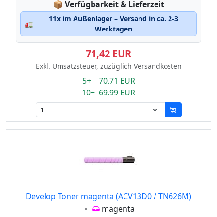
Lagerstatus:
📦
Verfügbarkeit & Lieferzeit
11x im Außenlager – Versand in ca. 2-3
🚛
Werktagen
71,42 EUR
Exkl. Umsatzsteuer, zuzüglich Versandkosten
5+ 70.71 EUR
10+ 69.99 EUR
Develop Toner magenta (ACV13D0 / TN626M)
Eigenschaft:
magenta