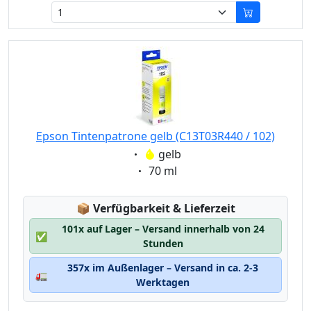
Epson Tintenpatrone gelb (C13T03R440 / 102)
Eigenschaft:
gelb
Eigenschaft:
70 ml
Lagerstatus:
📦
Verfügbarkeit & Lieferzeit
101x auf Lager – Versand innerhalb von 24
✅
Stunden
357x im Außenlager – Versand in ca. 2-3
🚛
Werktagen