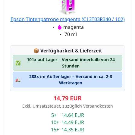
Epson Tintenpatrone magenta (C13T03R340 / 102)
Eigenschaft:
magenta
Eigenschaft:
70 ml
Lagerstatus:
📦
Verfügbarkeit & Lieferzeit
101x auf Lager – Versand innerhalb von 24
✅
Stunden
288x im Außenlager – Versand in ca. 2-3
🚛
Werktagen
14,79 EUR
Exkl. Umsatzsteuer, zuzüglich Versandkosten
5+ 14.64 EUR
10+ 14.49 EUR
15+ 14.35 EUR