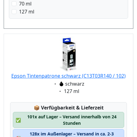
70 ml
127 ml
Epson Tintenpatrone schwarz (C13T03R140 / 102)
Eigenschaft:
schwarz
Eigenschaft:
127 ml
Lagerstatus:
📦
Verfügbarkeit & Lieferzeit
101x auf Lager – Versand innerhalb von 24
✅
Stunden
128x im Außenlager – Versand in ca. 2-3