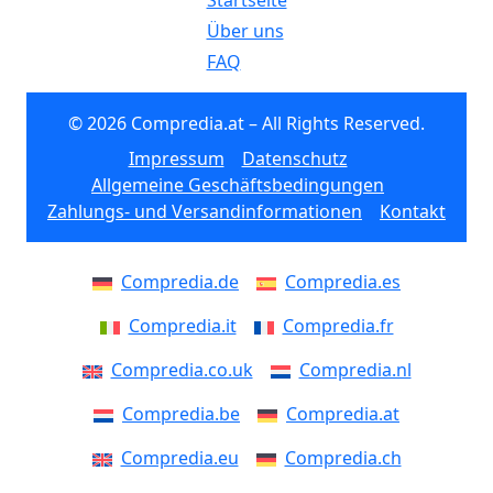
Startseite
Über uns
FAQ
© 2026 Compredia.at – All Rights Reserved.
Impressum
Datenschutz
Allgemeine Geschäftsbedingungen
Zahlungs- und Versandinformationen
Kontakt
Compredia.de
Compredia.es
Compredia.it
Compredia.fr
Compredia.co.uk
Compredia.nl
Compredia.be
Compredia.at
Compredia.eu
Compredia.ch