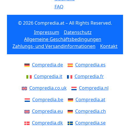
FAQ
© 2026 Compredia.at – All Rights Reserved.
Impressum
Datenschutz
Allgemeine Geschäftsbedingungen
Zahlungs- und Versandinformationen
Kontakt
Compredia.de
Compredia.es
Compredia.it
Compredia.fr
Compredia.co.uk
Compredia.nl
Compredia.be
Compredia.at
Compredia.eu
Compredia.ch
Compredia.dk
Compredia.se