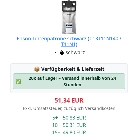
Epson Tintenpatrone schwarz (C13T11N140 /
T11N1)
Eigenschaft:
schwarz
Lagerstatus:
📦
Verfügbarkeit & Lieferzeit
20x auf Lager – Versand innerhalb von 24
✅
Stunden
51,34 EUR
Exkl. Umsatzsteuer, zuzüglich Versandkosten
5+ 50.83 EUR
10+ 50.31 EUR
15+ 49.80 EUR