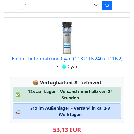
Epson Tintenpatrone Cyan (C13T11N240 / T11N2)
Eigenschaft:
Cyan
Lagerstatus:
📦
Verfügbarkeit & Lieferzeit
12x auf Lager – Versand innerhalb von 24
✅
Stunden
31x im Außenlager – Versand in ca. 2-3
🚛
Werktagen
53,13 EUR