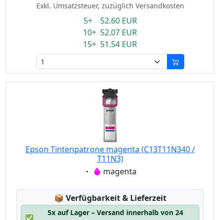
Exkl. Umsatzsteuer, zuzüglich Versandkosten
5+ 52.60 EUR
10+ 52.07 EUR
15+ 51.54 EUR
Epson Tintenpatrone magenta (C13T11N340 /
T11N3)
Eigenschaft:
magenta
Lagerstatus:
📦
Verfügbarkeit & Lieferzeit
5x auf Lager – Versand innerhalb von 24
✅