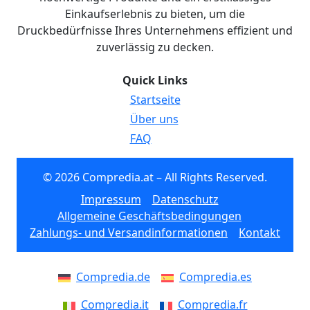
Einkaufserlebnis zu bieten, um die
Druckbedürfnisse Ihres Unternehmens effizient und
zuverlässig zu decken.
Quick Links
Startseite
Über uns
FAQ
© 2026 Compredia.at – All Rights Reserved.
Impressum
Datenschutz
Allgemeine Geschäftsbedingungen
Zahlungs- und Versandinformationen
Kontakt
Compredia.de
Compredia.es
Compredia.it
Compredia.fr