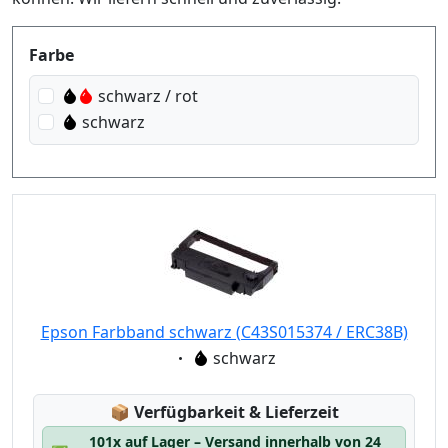
Produktfilter
Farbe
schwarz / rot
schwarz
Epson Farbband schwarz (C43S015374 / ERC38B)
Eigenschaft:
schwarz
Lagerstatus:
📦
Verfügbarkeit & Lieferzeit
101x auf Lager – Versand innerhalb von 24