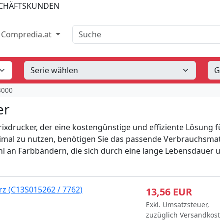
SCHÄFTSKUNDEN
Suche
Compredia.at
3000
er
rixdrucker, der eine kostengünstige und effiziente Lösung f
imal zu nutzen, benötigen Sie das passende Verbrauchsmat
l an Farbbändern, die sich durch eine lange Lebensdauer 
z (C13S015262 / 7762)
13,56 EUR
Exkl. Umsatzsteuer,
zuzüglich Versandkos