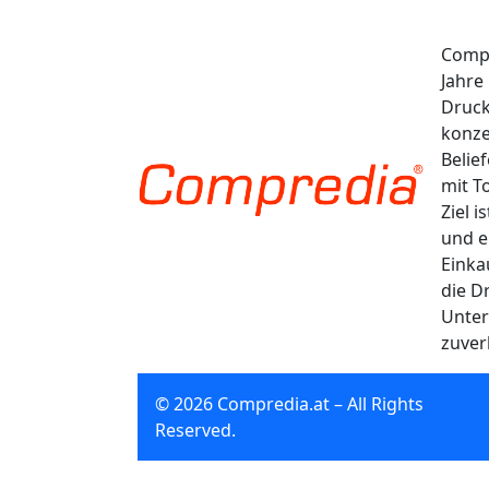
Compr
Jahre
Druck
konze
Belie
mit T
Ziel 
und e
Einka
die D
Unter
zuver
© 2026 Compredia.at – All Rights
Reserved.