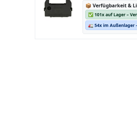
Lagerstatus:
📦
Verfügbarkeit & Li
✅
101x auf Lager – Ve
🚛
54x im Außenlager –