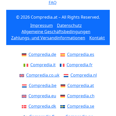
FAQ
© 2026 Compredia.at – All Rights Reserved.
Impressum
Datenschutz
Allgemeine Geschäftsbedingungen
Zahlungs- und Versandinformationen
Kontakt
Compredia.de
Compredia.es
Compredia.it
Compredia.fr
Compredia.co.uk
Compredia.nl
Compredia.be
Compredia.at
Compredia.eu
Compredia.ch
Compredia.dk
Compredia.se