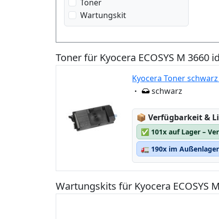
Toner
Wartungskit
Toner für Kyocera ECOSYS M 3660 i
Kyocera Toner schwarz
Eigenschaft:
schwarz
Lagerstatus:
📦
Verfügbarkeit & Li
✅
101x auf Lager – Ve
🚛
190x im Außenlager 
Wartungskits für Kyocera ECOSYS M