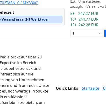
Exkl. Umsatzsteuer,
1702TA8NL0 / MK3300)
zuzüglich Versandkos
eferzeit
5+ 247.27 EUR
10+ 244.77 EUR
 Versand in ca. 2-3 Werktagen
15+ 242.28 EUR
edia blickt auf über 20
 Expertise im Bereich
erzubehör zurück und
ntriert sich auf die
ferung von Unternehmen
onern und Trommeln. Unser
Quick Links
Startseite
Ü
ist es, hochwertige Produkte
in erstklassiges
ufserlebnis zu bieten, um