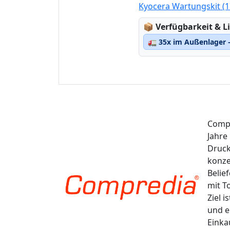
Kyocera Wartungskit (
Lagerstatus:
📦
Verfügbarkeit & Li
🚛
35x im Außenlager –
Compr
Jahre
Druck
konze
Belie
mit T
Ziel 
und e
Einka