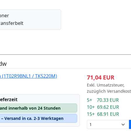
oner
ransferbelt
cdw
a (1T02R9BNL1 / TK5220M)
71,04 EUR
Exkl. Umsatzsteuer,
zuzüglich Versandkos
eferzeit
5+ 70.33 EUR
10+ 69.62 EUR
sand innerhalb von 24 Stunden
15+ 68.91 EUR
– Versand in ca. 2-3 Werktagen