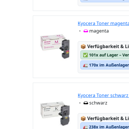
Kyocera Toner magent
Eigenschaft:
magenta
Lagerstatus:
📦
Verfügbarkeit & Li
✅
101x auf Lager – Ve
🚛
170x im Außenlager 
Kyocera Toner schwarz
Eigenschaft:
schwarz
Lagerstatus:
📦
Verfügbarkeit & Li
🚛
238x im Außenlager 