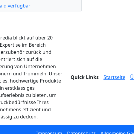
ald verfügbar
edia blickt auf über 20
 Expertise im Bereich
erzubehör zurück und
ntriert sich auf die
ferung von Unternehmen
onern und Trommeln. Unser
Quick Links
Startseite
Ü
ist es, hochwertige Produkte
in erstklassiges
ufserlebnis zu bieten, um
ruckbedürfnisse Ihres
nehmens effizient und
lässig zu decken.
Impressum
Datenschutz
Allgemeine Ge