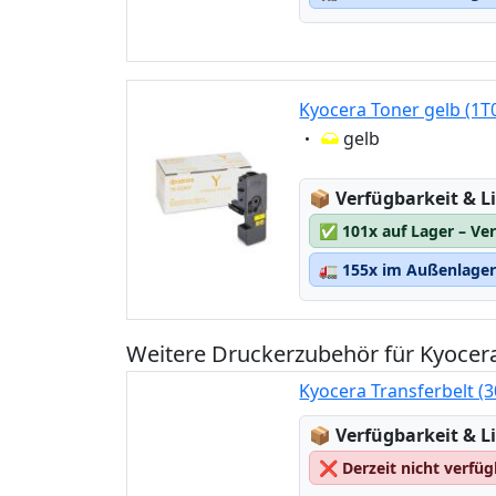
Kyocera Toner gelb (1
Eigenschaft:
gelb
Lagerstatus:
📦
Verfügbarkeit & Li
✅
101x auf Lager – Ve
🚛
155x im Außenlager 
Weitere Druckerzubehör für Kyoce
Kyocera Transferbelt (
Lagerstatus:
📦
Verfügbarkeit & Li
❌
Derzeit nicht verfü