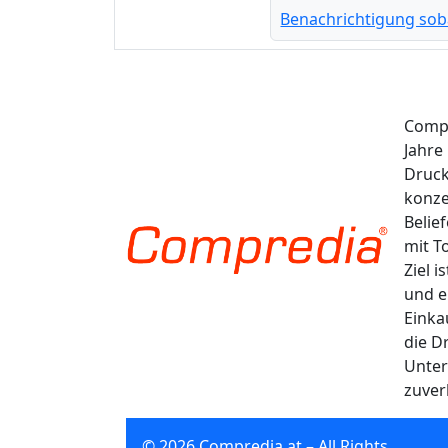
Benachrichtigung sob
Compr
Jahre
Druck
konze
Belie
mit T
Ziel 
und e
Einka
die D
Unter
zuver
© 2026 Compredia.at – All Rights