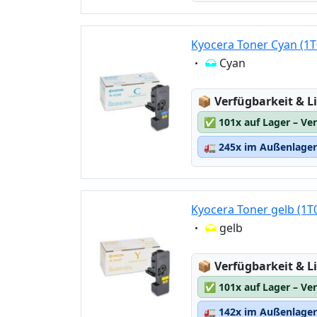
Kyocera Toner Cyan (1
Eigenschaft:
Cyan
Lagerstatus:
📦
Verfügbarkeit & Li
✅
101x auf Lager – Ve
🚛
245x im Außenlager 
Kyocera Toner gelb (1
Eigenschaft:
gelb
Lagerstatus:
📦
Verfügbarkeit & Li
✅
101x auf Lager – Ve
🚛
142x im Außenlager 