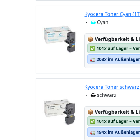
Kyocera Toner Cyan (1
Eigenschaft:
Cyan
Lagerstatus:
📦
Verfügbarkeit & Li
✅
101x auf Lager – Ve
🚛
203x im Außenlager 
Kyocera Toner schwarz
Eigenschaft:
schwarz
Lagerstatus:
📦
Verfügbarkeit & Li
✅
101x auf Lager – Ve
🚛
194x im Außenlager 