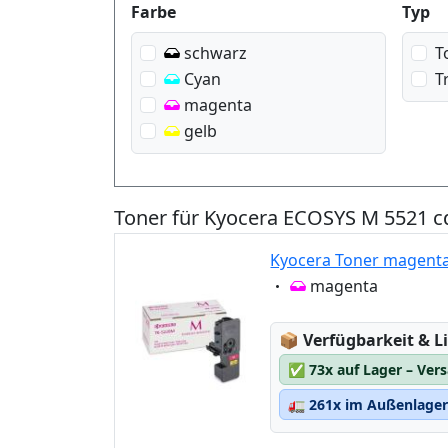
Produktfilter
Farbe
Typ
schwarz
T
Cyan
T
magenta
gelb
Toner für Kyocera ECOSYS M 5521 
Kyocera Toner magent
Eigenschaft:
magenta
Lagerstatus:
📦
Verfügbarkeit & Li
✅
73x auf Lager – Ver
🚛
261x im Außenlager 