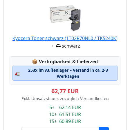
Kyocera Toner schwarz (1T02R70NL0 / TK5240K)
Eigenschaft:
schwarz
Lagerstatus:
📦
Verfügbarkeit & Lieferzeit
253x im Außenlager – Versand in ca. 2-3
🚛
Werktagen
62,77 EUR
Exkl. Umsatzsteuer, zuzüglich Versandkosten
5+ 62.14 EUR
10+ 61.51 EUR
15+ 60.89 EUR