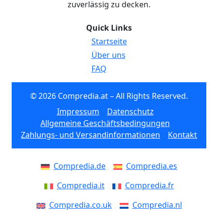
zuverlässig zu decken.
Quick Links
Startseite
Über uns
FAQ
© 2026 Compredia.at – All Rights Reserved.
Impressum
Datenschutz
Allgemeine Geschäftsbedingungen
Zahlungs- und Versandinformationen
Kontakt
Compredia.de
Compredia.es
Compredia.it
Compredia.fr
Compredia.co.uk
Compredia.nl