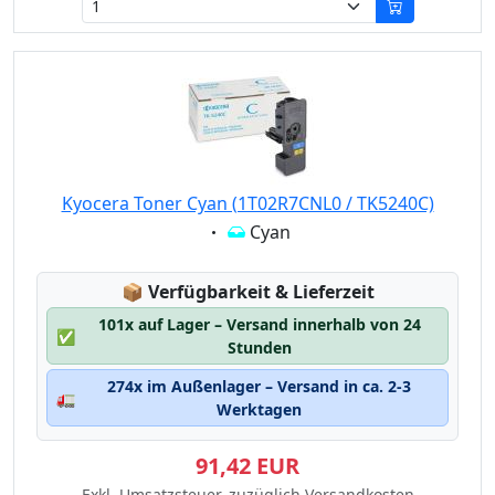
Kyocera Toner Cyan (1T02R7CNL0 / TK5240C)
Eigenschaft:
Cyan
Lagerstatus:
📦
Verfügbarkeit & Lieferzeit
101x auf Lager – Versand innerhalb von 24
✅
Stunden
274x im Außenlager – Versand in ca. 2-3
🚛
Werktagen
91,42 EUR
Exkl. Umsatzsteuer, zuzüglich Versandkosten