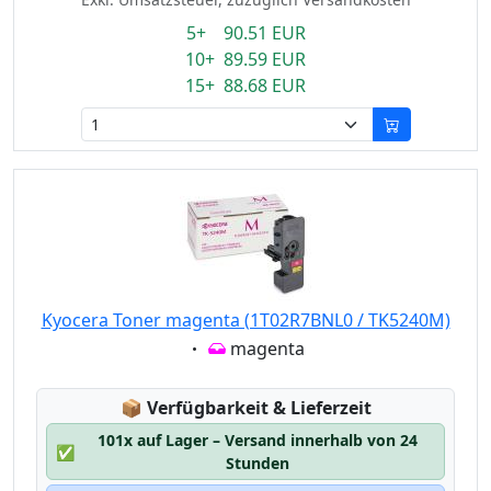
5+ 90.51 EUR
10+ 89.59 EUR
15+ 88.68 EUR
Kyocera Toner magenta (1T02R7BNL0 / TK5240M)
Eigenschaft:
magenta
Lagerstatus:
📦
Verfügbarkeit & Lieferzeit
101x auf Lager – Versand innerhalb von 24
✅
Stunden