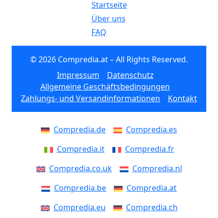
Startseite
Über uns
FAQ
© 2026 Compredia.at – All Rights Reserved.
Impressum
Datenschutz
Allgemeine Geschäftsbedingungen
Zahlungs- und Versandinformationen
Kontakt
Compredia.de
Compredia.es
Compredia.it
Compredia.fr
Compredia.co.uk
Compredia.nl
Compredia.be
Compredia.at
Compredia.eu
Compredia.ch