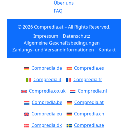
Über uns
FAQ
© 2026 Compredia.at – All Rights Reserved.
Impressum
Datenschutz
Allgemeine Geschäftsbedingungen
Zahlungs- und Versandinformationen
Kontakt
Compredia.de
Compredia.es
Compredia.it
Compredia.fr
Compredia.co.uk
Compredia.nl
Compredia.be
Compredia.at
Compredia.eu
Compredia.ch
Compredia.dk
Compredia.se