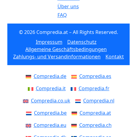
Über uns
FAQ
© 2026 Compredia.at – All Rights Reserved.
Impressum
Datenschutz
Allgemeine Geschäftsbedingungen
Zahlungs- und Versandinformationen
Kontakt
Compredia.de
Compredia.es
Compredia.it
Compredia.fr
Compredia.co.uk
Compredia.nl
Compredia.be
Compredia.at
Compredia.eu
Compredia.ch