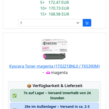
5+ 172.47 EUR
10+ 170.73 EUR
15+ 168.98 EUR
Kyocera Toner magenta (1T02Z1BNL0 / TK5390M)
Eigenschaft:
magenta
Lagerstatus:
📦
Verfügbarkeit & Lieferzeit
7x auf Lager – Versand innerhalb von 24
✅
Stunden
29x im Außenlager – Versand in ca. 2-3