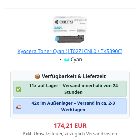
Kyocera Toner Cyan (1T02Z1CNL0 / TK5390C)
Eigenschaft:
Cyan
Lagerstatus:
📦
Verfügbarkeit & Lieferzeit
11x auf Lager – Versand innerhalb von 24
✅
Stunden
42x im Außenlager – Versand in ca. 2-3
🚛
Werktagen
174,21 EUR
Exkl. Umsatzsteuer, zuzüglich Versandkosten