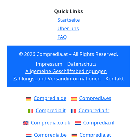
Quick Links
Startseite
Über uns
FAQ
© 2026 Compredia.at – All Rights Reserved.
Impressum
Datenschutz
Allgemeine Geschäftsbedingungen
Zahlungs- und Versandinformationen
Kontakt
Compredia.de
Compredia.es
Compredia.it
Compredia.fr
Compredia.co.uk
Compredia.nl
Compredia.be
Compredia.at