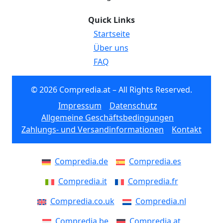
Quick Links
Startseite
Über uns
FAQ
© 2026 Compredia.at – All Rights Reserved.
Impressum
Datenschutz
Allgemeine Geschäftsbedingungen
Zahlungs- und Versandinformationen
Kontakt
Compredia.de
Compredia.es
Compredia.it
Compredia.fr
Compredia.co.uk
Compredia.nl
Compredia.be
Compredia.at