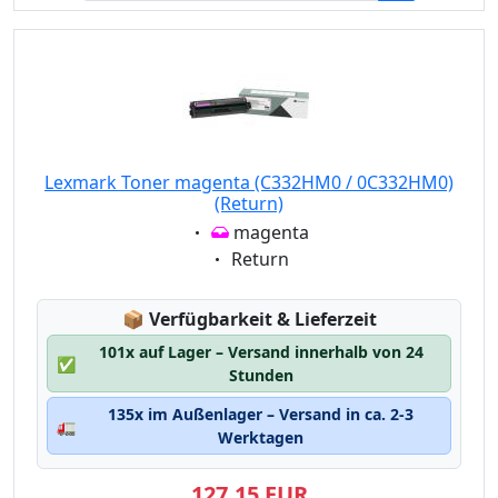
Lexmark Toner magenta (C332HM0 / 0C332HM0)
(Return)
Eigenschaft:
magenta
Eigenschaft:
Return
Lagerstatus:
📦
Verfügbarkeit & Lieferzeit
101x auf Lager – Versand innerhalb von 24
✅
Stunden
135x im Außenlager – Versand in ca. 2-3
🚛
Werktagen
127,15 EUR