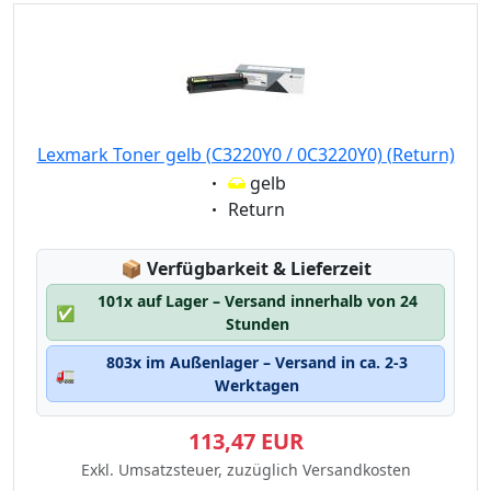
Lexmark Toner gelb (C3220Y0 / 0C3220Y0) (Return)
Eigenschaft:
gelb
Eigenschaft:
Return
Lagerstatus:
📦
Verfügbarkeit & Lieferzeit
101x auf Lager – Versand innerhalb von 24
✅
Stunden
803x im Außenlager – Versand in ca. 2-3
🚛
Werktagen
113,47 EUR
Exkl. Umsatzsteuer, zuzüglich Versandkosten