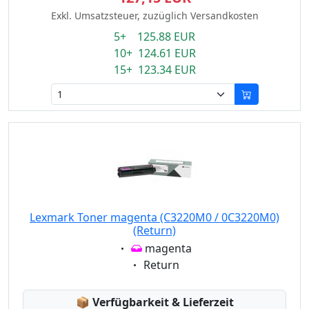
Exkl. Umsatzsteuer, zuzüglich Versandkosten
5+ 125.88 EUR
10+ 124.61 EUR
15+ 123.34 EUR
Lexmark Toner magenta (C3220M0 / 0C3220M0)
(Return)
Eigenschaft:
magenta
Eigenschaft:
Return
Lagerstatus:
📦
Verfügbarkeit & Lieferzeit