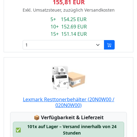
155,81 EUR
Exkl. Umsatzsteuer, zuzüglich Versandkosten
5+ 154.25 EUR
10+ 152.69 EUR
15+ 151.14 EUR
Lexmark Resttonerbehälter (20N0W00 /
020N0W00)
Lagerstatus:
📦
Verfügbarkeit & Lieferzeit
101x auf Lager – Versand innerhalb von 24
✅
Stunden