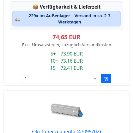
Lagerstatus:
📦
Verfügbarkeit & Lieferzeit
229x im Außenlager – Versand in ca. 2-3
🚛
Werktagen
74,65 EUR
Exkl. Umsatzsteuer, zuzüglich Versandkosten
5+ 73.90 EUR
10+ 73.16 EUR
15+ 72.41 EUR
Oki Toner magenta (47095702)