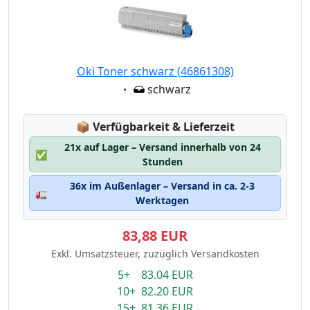
Oki Toner schwarz (46861308)
Eigenschaft:
schwarz
Lagerstatus:
📦
Verfügbarkeit & Lieferzeit
21x auf Lager – Versand innerhalb von 24
✅
Stunden
36x im Außenlager – Versand in ca. 2-3
🚛
Werktagen
83,88 EUR
Exkl. Umsatzsteuer, zuzüglich Versandkosten
5+ 83.04 EUR
10+ 82.20 EUR
15+ 81.36 EUR