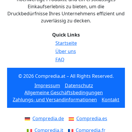
Einkaufserlebnis zu bieten, um die
Druckbedürfnisse Ihres Unternehmens effizient und
zuverlässig zu decken.
Quick Links
Startseite
Über uns
FAQ
© 2026 Compredia.at – All Rights Reserved.
Impressum
Datenschutz
Allgemeine Geschäftsbedingungen
Zahlungs- und Versandinformationen
Kontakt
Compredia.de
Compredia.es
Compredia.it
Compredia.fr