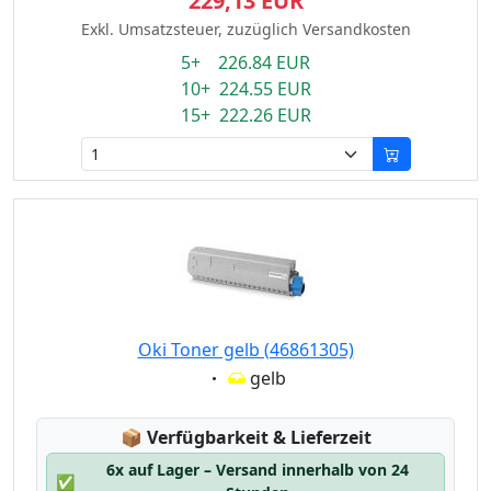
229,13 EUR
Exkl. Umsatzsteuer, zuzüglich Versandkosten
5+ 226.84 EUR
10+ 224.55 EUR
15+ 222.26 EUR
Oki Toner gelb (46861305)
Eigenschaft:
gelb
Lagerstatus:
📦
Verfügbarkeit & Lieferzeit
6x auf Lager – Versand innerhalb von 24
✅