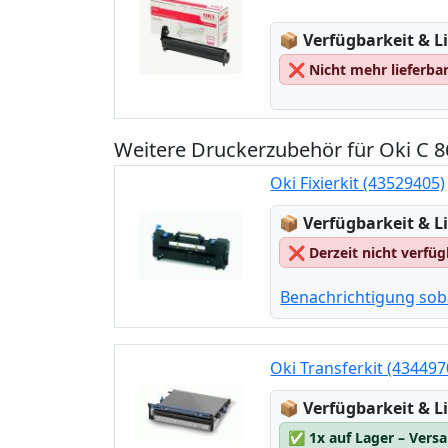
Lagerstatus:
📦
Verfügbarkeit & Li
❌
Nicht mehr lieferba
Weitere Druckerzubehör für Oki C 8
Oki Fixierkit (43529405)
Lagerstatus:
📦
Verfügbarkeit & Li
❌
Derzeit nicht verfü
Benachrichtigung sob
Oki Transferkit (434497
Lagerstatus:
📦
Verfügbarkeit & Li
✅
1x auf Lager – Vers