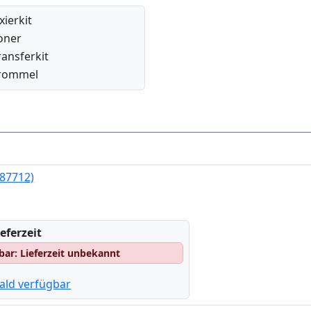
ixierkit
oner
ransferkit
rommel
487712)
eferzeit
gbar: Lieferzeit unbekannt
ald verfügbar