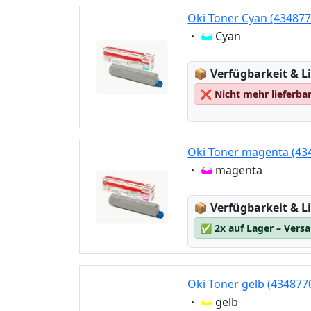
Oki Toner Cyan (434877
Eigenschaft:
Cyan
Lagerstatus:
📦
Verfügbarkeit & Li
❌
Nicht mehr lieferba
Oki Toner magenta (43
Eigenschaft:
magenta
Lagerstatus:
📦
Verfügbarkeit & Li
✅
2x auf Lager – Vers
Oki Toner gelb (434877
Eigenschaft:
gelb