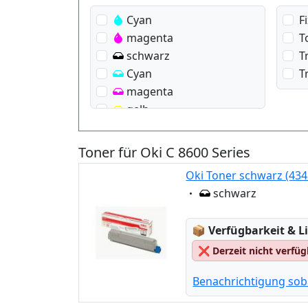
Cyan
F
magenta
T
schwarz
T
Cyan
T
magenta
gelb
Toner für Oki C 8600 Series
Oki Toner schwarz (43
Eigenschaft:
schwarz
Lagerstatus:
📦
Verfügbarkeit & Li
❌
Derzeit nicht verfü
Benachrichtigung sob