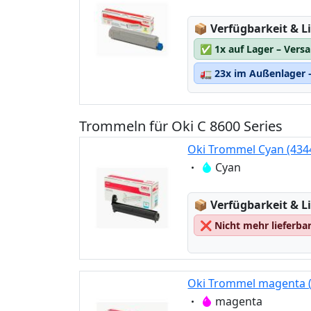
Lagerstatus:
📦
Verfügbarkeit & Li
✅
1x auf Lager – Vers
🚛
23x im Außenlager –
Trommeln für Oki C 8600 Series
Oki Trommel Cyan (434
Eigenschaft:
Cyan
Lagerstatus:
📦
Verfügbarkeit & Li
❌
Nicht mehr lieferba
Oki Trommel magenta 
Eigenschaft:
magenta