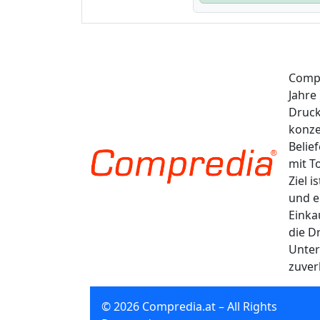
Compr
Jahre
Druck
konze
Belie
mit T
Ziel 
und e
Einka
die D
Unter
zuver
© 2026 Compredia.at – All Rights