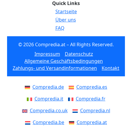
Quick Links
Startseite
Über uns
FAQ
© 2026 Compredia.at – All Rights Reserved.
Impressum
Datenschutz
Allgemeine Geschäftsbedingungen
Zahlungs- und Versandinformationen
Kontakt
Compredia.de
Compredia.es
Compredia.it
Compredia.fr
Compredia.co.uk
Compredia.nl
Compredia.be
Compredia.at