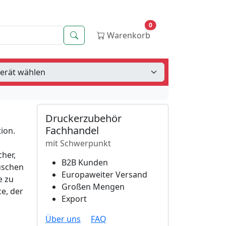
0
Suche
Warenkorb
Druckerzubehör
Fachhandel
ion.
mit Schwerpunkt
cher,
B2B Kunden
tuschen
Europaweiter Versand
e zu
Großen Mengen
ce, der
Export
Über uns
FAQ