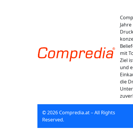
Compr
Jahre
Druck
konze
Belie
mit T
Ziel 
und e
Einka
die D
Unter
zuver
© 2026 Compredia.at – All Rights
Reserved.