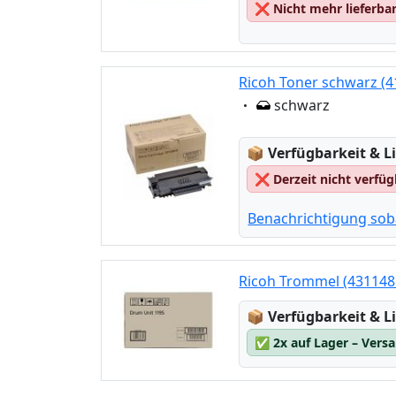
❌
Nicht mehr lieferba
Ricoh Toner schwarz (4
Eigenschaft:
schwarz
Lagerstatus:
📦
Verfügbarkeit & Li
❌
Derzeit nicht verfü
Benachrichtigung sob
Ricoh Trommel (431148
Lagerstatus:
📦
Verfügbarkeit & Li
✅
2x auf Lager – Vers