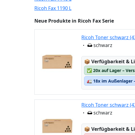
Ricoh Fax 1190 L
Neue Produkte in Ricoh Fax Serie
Ricoh Toner schwarz (4
Eigenschaft:
schwarz
Lagerstatus:
📦
Verfügbarkeit & Li
✅
20x auf Lager – Ver
🚛
18x im Außenlager –
Ricoh Toner schwarz (4
Eigenschaft:
schwarz
Lagerstatus:
📦
Verfügbarkeit & Li