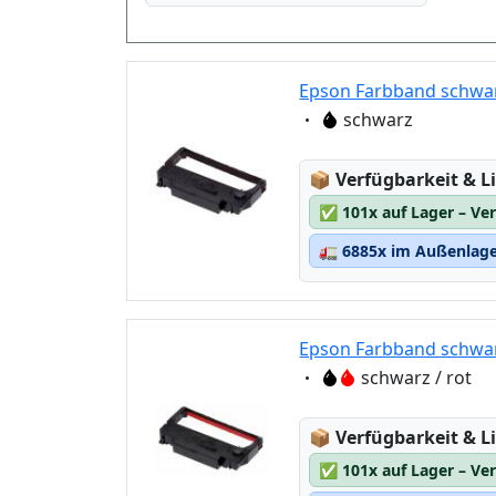
Epson Farbband schwar
Eigenschaft:
schwarz
Lagerstatus:
📦
Verfügbarkeit & Li
✅
101x auf Lager – Ve
🚛
6885x im Außenlager
Epson Farbband schwar
Eigenschaft:
schwarz / rot
Lagerstatus:
📦
Verfügbarkeit & Li
✅
101x auf Lager – Ve