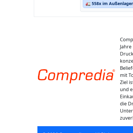
🚛
558x im Außenlager 
Compr
Jahre
Druck
konze
Belie
mit T
Ziel 
und e
Einka
die D
Unter
zuver