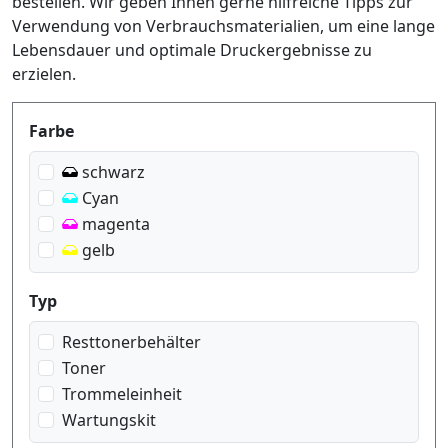
bestellen. Wir geben Ihnen gerne hilfreiche Tipps zur
Verwendung von Verbrauchsmaterialien, um eine lange
Lebensdauer und optimale Druckergebnisse zu
erzielen.
Produktfilter
Farbe
schwarz
Cyan
magenta
gelb
Typ
Resttonerbehälter
Toner
Trommeleinheit
Wartungskit