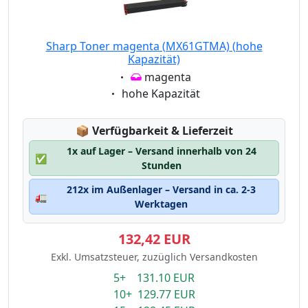
Sharp Toner magenta (MX61GTMA) (hohe
Kapazität)
Eigenschaft:
magenta
Eigenschaft:
hohe Kapazität
Lagerstatus:
📦
Verfügbarkeit & Lieferzeit
1x auf Lager – Versand innerhalb von 24
✅
Stunden
212x im Außenlager – Versand in ca. 2-3
🚛
Werktagen
132,42 EUR
Exkl. Umsatzsteuer, zuzüglich Versandkosten
5+ 131.10 EUR
10+ 129.77 EUR