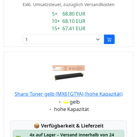
Exkl. Umsatzsteuer, zuzüglich Versandkosten
5+ 68.80 EUR
10+ 68.10 EUR
15+ 67.41 EUR
Sharp Toner gelb (MX61GTYA) (hohe Kapazität)
Eigenschaft:
gelb
Eigenschaft:
hohe Kapazität
Lagerstatus:
📦
Verfügbarkeit & Lieferzeit
4x auf Lager – Versand innerhalb von 24