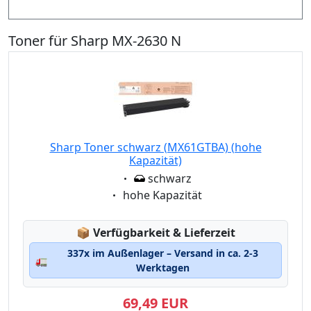
Toner für Sharp MX-2630 N
Sharp Toner schwarz (MX61GTBA) (hohe
Kapazität)
Eigenschaft:
schwarz
Eigenschaft:
hohe Kapazität
Lagerstatus:
📦
Verfügbarkeit & Lieferzeit
337x im Außenlager – Versand in ca. 2-3
🚛
Werktagen
69,49 EUR