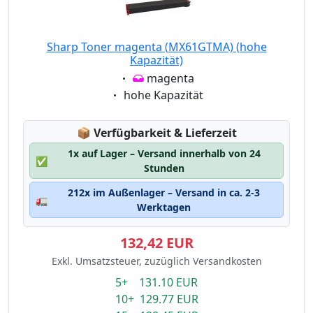
Sharp Toner magenta (MX61GTMA) (hohe
Kapazität)
Eigenschaft:
magenta
Eigenschaft:
hohe Kapazität
Lagerstatus:
📦
Verfügbarkeit & Lieferzeit
1x auf Lager – Versand innerhalb von 24
✅
Stunden
212x im Außenlager – Versand in ca. 2-3
🚛
Werktagen
132,42 EUR
Exkl. Umsatzsteuer, zuzüglich Versandkosten
5+ 131.10 EUR
10+ 129.77 EUR