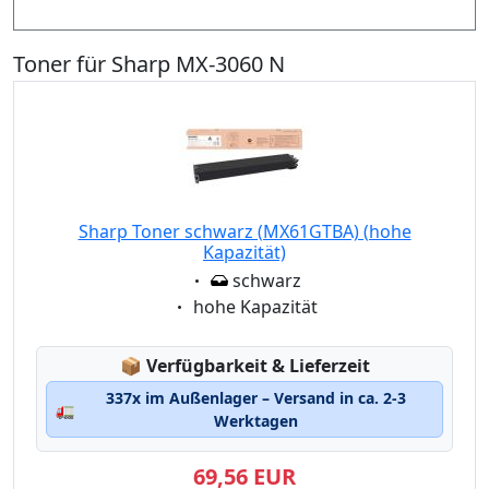
Toner für Sharp MX-3060 N
Sharp Toner schwarz (MX61GTBA) (hohe
Kapazität)
Eigenschaft:
schwarz
Eigenschaft:
hohe Kapazität
Lagerstatus:
📦
Verfügbarkeit & Lieferzeit
337x im Außenlager – Versand in ca. 2-3
🚛
Werktagen
69,56 EUR