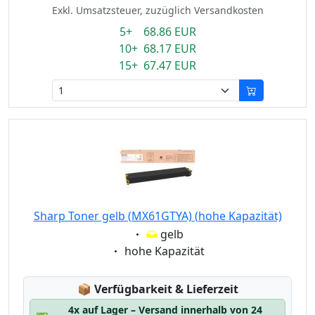
Exkl. Umsatzsteuer, zuzüglich Versandkosten
5+ 68.86 EUR
10+ 68.17 EUR
15+ 67.47 EUR
Sharp Toner gelb (MX61GTYA) (hohe Kapazität)
Eigenschaft:
gelb
Eigenschaft:
hohe Kapazität
Lagerstatus:
📦
Verfügbarkeit & Lieferzeit
4x auf Lager – Versand innerhalb von 24