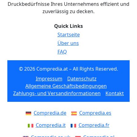
Druckbedürfnisse Ihres Unternehmens effizient und
zuverlässig zu decken.
Quick Links
Startseite
Über uns
FAQ
© 2026 Compredia.at – All Rights Reserved.
Impressum
Datenschutz
Allgemeine Geschäftsbedingungen
Zahlungs- und Versandinformationen
Kontakt
Compredia.de
Compredia.es
Compredia.it
Compredia.fr