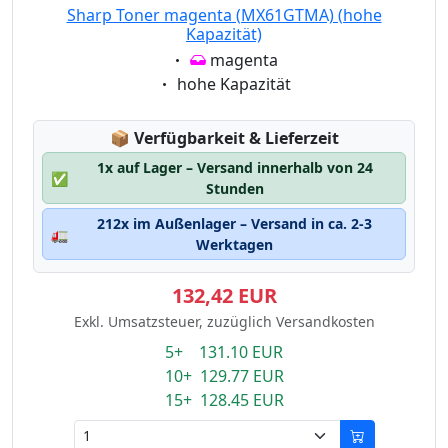
Sharp Toner magenta (MX61GTMA) (hohe
Kapazität)
Eigenschaft:
magenta
Eigenschaft:
hohe Kapazität
Lagerstatus:
📦
Verfügbarkeit & Lieferzeit
1x auf Lager – Versand innerhalb von 24
✅
Stunden
212x im Außenlager – Versand in ca. 2-3
🚛
Werktagen
132,42 EUR
Exkl. Umsatzsteuer, zuzüglich Versandkosten
5+ 131.10 EUR
10+ 129.77 EUR
15+ 128.45 EUR