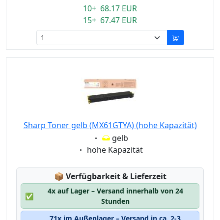
10+ 68.17 EUR
15+ 67.47 EUR
Sharp Toner gelb (MX61GTYA) (hohe Kapazität)
Eigenschaft:
gelb
Eigenschaft:
hohe Kapazität
Lagerstatus:
📦
Verfügbarkeit & Lieferzeit
4x auf Lager – Versand innerhalb von 24
✅
Stunden
71x im Außenlager – Versand in ca. 2-3