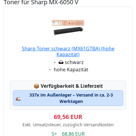
Toner für Sharp MX-6050 V
Sharp Toner schwarz (MX61GTBA) (hohe
Kapazität)
Eigenschaft:
schwarz
Eigenschaft:
hohe Kapazität
Lagerstatus:
📦
Verfügbarkeit & Lieferzeit
337x im Außenlager – Versand in ca. 2-3
🚛
Werktagen
69,56 EUR
Exkl. Umsatzsteuer, zuzüglich Versandkosten
5+ 68.86 EUR