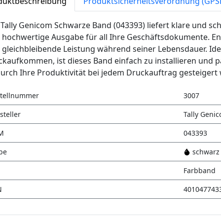
duktbeschreibung
Produktsicherheitsverordnung (GPS
Tally Genicom Schwarze Band (043393) liefert klare und s
 hochwertige Ausgabe für all Ihre Geschäftsdokumente. Entw
e gleichbleibende Leistung während seiner Lebensdauer. 
kaufkommen, ist dieses Band einfach zu installieren und p
rch Ihre Produktivität bei jedem Druckauftrag gesteigert 
tellnummer
3007
steller
Tally Geni
M
043393
be
schwarz
Farbband
N
401047743