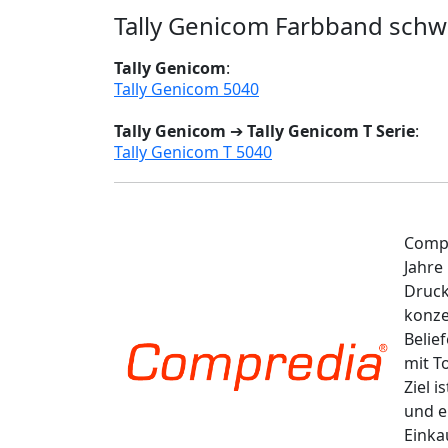
Tally Genicom Farbband schw
Tally Genicom
:
Tally Genicom 5040
Tally Genicom
➔
Tally Genicom T Serie
:
Tally Genicom T 5040
Compr
Jahre
Druck
konze
Belie
mit T
Ziel 
und e
Einka