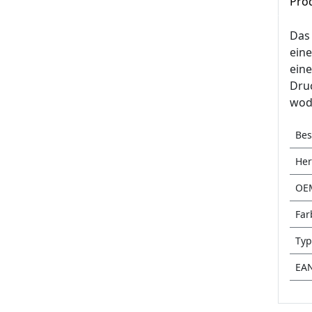
Pro
Das 
eine
ein
Druc
wodu
Bes
Her
OE
Far
Typ
EA