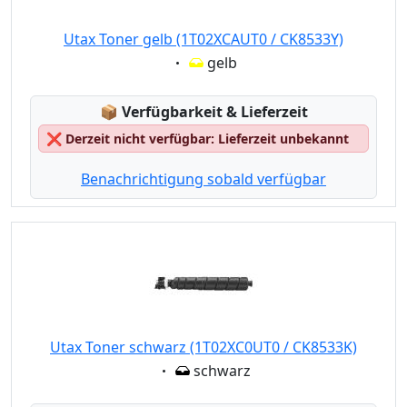
Utax Toner gelb (1T02XCAUT0 / CK8533Y)
Eigenschaft:
gelb
Lagerstatus:
📦
Verfügbarkeit & Lieferzeit
❌
Derzeit nicht verfügbar: Lieferzeit unbekannt
Benachrichtigung sobald verfügbar
Utax Toner schwarz (1T02XC0UT0 / CK8533K)
Eigenschaft:
schwarz