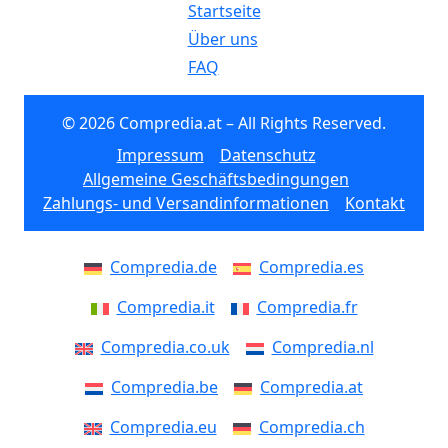
Startseite
Über uns
FAQ
© 2026 Compredia.at – All Rights Reserved.
Impressum
Datenschutz
Allgemeine Geschäftsbedingungen
Zahlungs- und Versandinformationen
Kontakt
Compredia.de
Compredia.es
Compredia.it
Compredia.fr
Compredia.co.uk
Compredia.nl
Compredia.be
Compredia.at
Compredia.eu
Compredia.ch