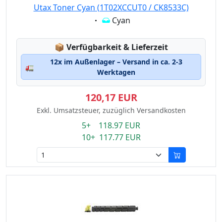
Utax Toner Cyan (1T02XCCUT0 / CK8533C)
Eigenschaft:
Cyan
Lagerstatus:
📦
Verfügbarkeit & Lieferzeit
12x im Außenlager – Versand in ca. 2-3
🚛
Werktagen
120,17 EUR
Exkl. Umsatzsteuer, zuzüglich Versandkosten
5+ 118.97 EUR
10+ 117.77 EUR