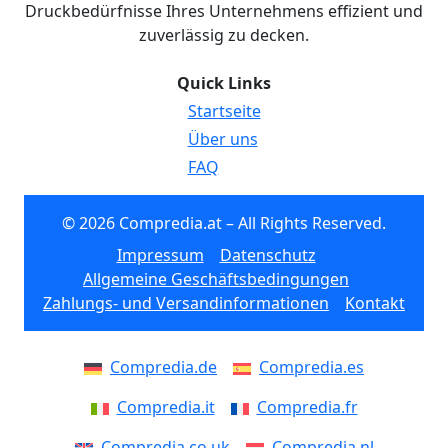
Druckbedürfnisse Ihres Unternehmens effizient und
zuverlässig zu decken.
Quick Links
Startseite
Über uns
FAQ
© 2026 Compredia.at – All Rights Reserved.
Impressum
Datenschutz
Allgemeine Geschäftsbedingungen
Zahlungs- und Versandinformationen
Kontakt
Compredia.de
Compredia.es
Compredia.it
Compredia.fr
Compredia.co.uk
Compredia.nl