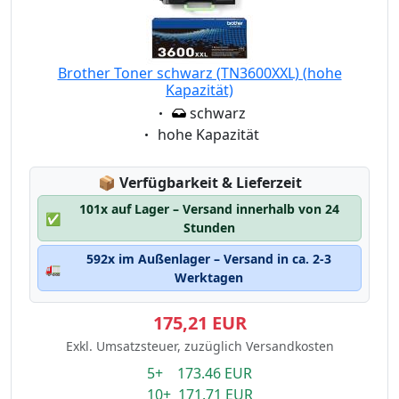
Brother Toner schwarz (TN3600XXL) (hohe
Kapazität)
Eigenschaft:
schwarz
Eigenschaft:
hohe Kapazität
Lagerstatus:
📦
Verfügbarkeit & Lieferzeit
101x auf Lager – Versand innerhalb von 24
✅
Stunden
592x im Außenlager – Versand in ca. 2-3
🚛
Werktagen
175,21 EUR
Exkl. Umsatzsteuer, zuzüglich Versandkosten
5+ 173.46 EUR
10+ 171.71 EUR