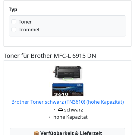
Produktfilter
Typ
Toner
Trommel
Toner für Brother MFC-L 6915 DN
Brother Toner schwarz (TN3610) (hohe Kapazität)
Eigenschaft:
schwarz
Eigenschaft:
hohe Kapazität
Lagerstatus:
📦
Verfügbarkeit & Lieferzeit