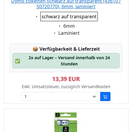
Dymo Etiketten schwarz auf transparent (43610 /
S0720770), 6mm, laminiert
Eigenschaft:
schwarz auf transparent
Eigenschaft:
6mm
Eigenschaft:
Laminiert
Lagerstatus:
📦
Verfügbarkeit & Lieferzeit
2x auf Lager – Versand innerhalb von 24
✅
Stunden
13,39 EUR
Exkl. Umsatzsteuer, zuzüglich Versandkosten