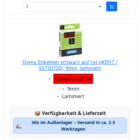
Dymo Etiketten schwarz auf rot (40917 /
S0720720), 9mm, laminiert
Eigenschaft:
schwarz auf rot
Eigenschaft:
9mm
Eigenschaft:
Laminiert
Lagerstatus:
📦
Verfügbarkeit & Lieferzeit
36x im Außenlager – Versand in ca. 2-3
🚛
Werktagen