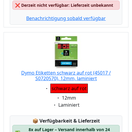
❌
Derzeit nicht verfügbar: Lieferzeit unbekannt
Benachrichtigung sobald verfügbar
Dymo Etiketten schwarz auf rot (45017 /
S0720570), 12mm, laminiert
Eigenschaft:
schwarz auf rot
Eigenschaft:
12mm
Eigenschaft:
Laminiert
Lagerstatus:
📦
Verfügbarkeit & Lieferzeit
8x auf Lager – Versand innerhalb von 24