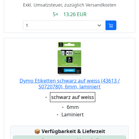
Exkl. Umsatzsteuer, zuzüglich Versandkosten
5+ 13.26 EUR
Dymo Etiketten schwarz auf weiss (43613 /
S0720780), 6mm, laminiert
Eigenschaft:
schwarz auf weiss
Eigenschaft:
6mm
Eigenschaft:
Laminiert
Lagerstatus:
📦
Verfügbarkeit & Lieferzeit