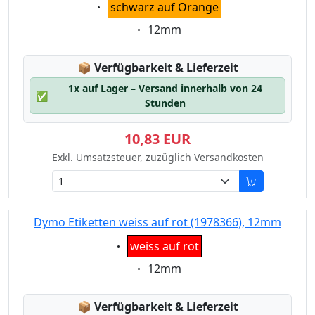
Eigenschaft:
schwarz auf Orange
Eigenschaft:
12mm
Lagerstatus:
📦
Verfügbarkeit & Lieferzeit
1x auf Lager – Versand innerhalb von 24
✅
Stunden
10,83 EUR
Exkl. Umsatzsteuer, zuzüglich Versandkosten
Dymo Etiketten weiss auf rot (1978366), 12mm
Eigenschaft:
weiss auf rot
Eigenschaft:
12mm
Lagerstatus:
📦
Verfügbarkeit & Lieferzeit