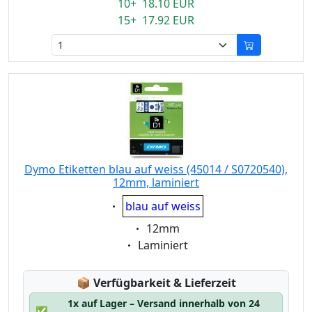
10+ 18.10 EUR
15+ 17.92 EUR
Dymo Etiketten blau auf weiss (45014 / S0720540),
12mm, laminiert
Eigenschaft:
blau auf weiss
Eigenschaft:
12mm
Eigenschaft:
Laminiert
Lagerstatus:
📦
Verfügbarkeit & Lieferzeit
1x auf Lager – Versand innerhalb von 24
✅