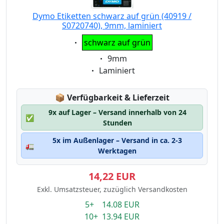
Dymo Etiketten schwarz auf grün (40919 /
S0720740), 9mm, laminiert
Eigenschaft:
schwarz auf grün
Eigenschaft:
9mm
Eigenschaft:
Laminiert
Lagerstatus:
📦
Verfügbarkeit & Lieferzeit
9x auf Lager – Versand innerhalb von 24
✅
Stunden
5x im Außenlager – Versand in ca. 2-3
🚛
Werktagen
14,22 EUR
Exkl. Umsatzsteuer, zuzüglich Versandkosten
5+ 14.08 EUR
10+ 13.94 EUR