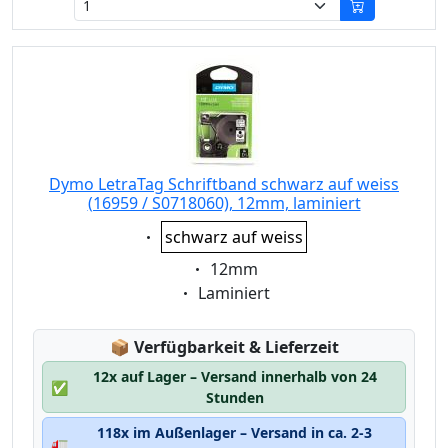
Dymo LetraTag Schriftband schwarz auf weiss
(16959 / S0718060), 12mm, laminiert
Eigenschaft:
schwarz auf weiss
Eigenschaft:
12mm
Eigenschaft:
Laminiert
Lagerstatus:
📦
Verfügbarkeit & Lieferzeit
12x auf Lager – Versand innerhalb von 24
✅
Stunden
118x im Außenlager – Versand in ca. 2-3
🚛