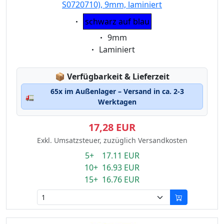
S0720710), 9mm, laminiert
Eigenschaft:
schwarz auf blau
Eigenschaft:
9mm
Eigenschaft:
Laminiert
Lagerstatus:
📦
Verfügbarkeit & Lieferzeit
65x im Außenlager – Versand in ca. 2-3
🚛
Werktagen
17,28 EUR
Exkl. Umsatzsteuer, zuzüglich Versandkosten
5+ 17.11 EUR
10+ 16.93 EUR
15+ 16.76 EUR