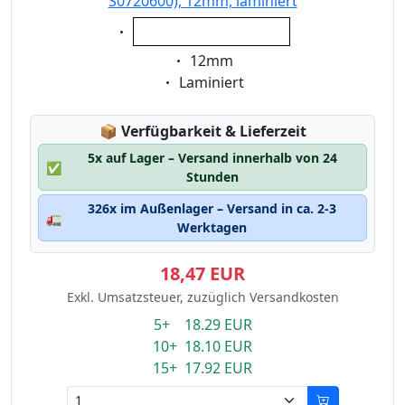
S0720600), 12mm, laminiert
Eigenschaft:
weiss auf transparent
Eigenschaft:
12mm
Eigenschaft:
Laminiert
Lagerstatus:
📦
Verfügbarkeit & Lieferzeit
5x auf Lager – Versand innerhalb von 24
✅
Stunden
326x im Außenlager – Versand in ca. 2-3
🚛
Werktagen
18,47 EUR
Exkl. Umsatzsteuer, zuzüglich Versandkosten
5+ 18.29 EUR
10+ 18.10 EUR
15+ 17.92 EUR