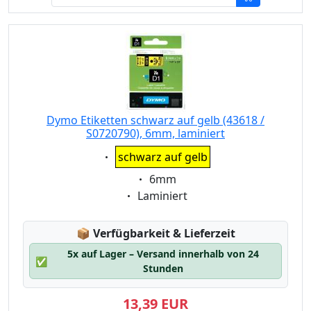
Dymo Etiketten schwarz auf gelb (43618 /
S0720790), 6mm, laminiert
Eigenschaft:
schwarz auf gelb
Eigenschaft:
6mm
Eigenschaft:
Laminiert
Lagerstatus:
📦
Verfügbarkeit & Lieferzeit
5x auf Lager – Versand innerhalb von 24
✅
Stunden
13,39 EUR