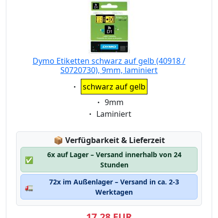
Dymo Etiketten schwarz auf gelb (40918 /
S0720730), 9mm, laminiert
Eigenschaft:
schwarz auf gelb
Eigenschaft:
9mm
Eigenschaft:
Laminiert
Lagerstatus:
📦
Verfügbarkeit & Lieferzeit
6x auf Lager – Versand innerhalb von 24
✅
Stunden
72x im Außenlager – Versand in ca. 2-3
🚛
Werktagen
17,28 EUR