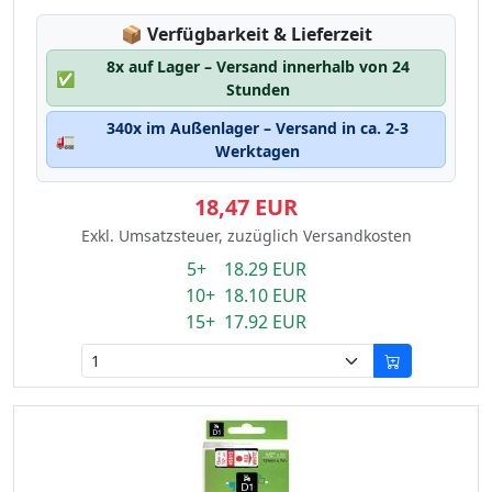
Lagerstatus:
📦
Verfügbarkeit & Lieferzeit
8x auf Lager – Versand innerhalb von 24
✅
Stunden
340x im Außenlager – Versand in ca. 2-3
🚛
Werktagen
18,47 EUR
Exkl. Umsatzsteuer, zuzüglich Versandkosten
5+ 18.29 EUR
10+ 18.10 EUR
15+ 17.92 EUR