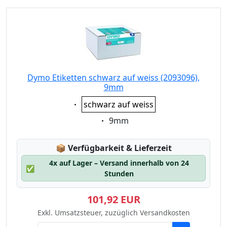
Dymo Etiketten schwarz auf weiss (2093096),
9mm
Eigenschaft:
schwarz auf weiss
Eigenschaft:
9mm
Lagerstatus:
📦
Verfügbarkeit & Lieferzeit
4x auf Lager – Versand innerhalb von 24
✅
Stunden
101,92 EUR
Exkl. Umsatzsteuer, zuzüglich Versandkosten