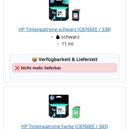
HP Tintenpatrone schwarz (C8765EE / 338)
Eigenschaft:
schwarz
Eigenschaft:
11 ml
Lagerstatus:
📦
Verfügbarkeit & Lieferzeit
❌
Nicht mehr lieferbar
HP Tintenpatrone Farbe (C8766EE / 343)