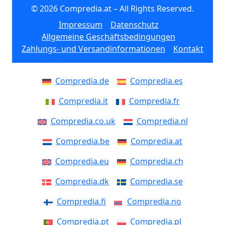
© 2026 Compredia.at – All Rights Reserved.
Impressum
Datenschutz
Allgemeine Geschäftsbedingungen
Zahlungs- und Versandinformationen
Kontakt
Compredia.de
Compredia.es
Compredia.it
Compredia.fr
Compredia.co.uk
Compredia.nl
Compredia.be
Compredia.at
Compredia.eu
Compredia.ch
Compredia.dk
Compredia.se
Compredia.fi
Compredia.no
Compredia.pt
Compredia.pl