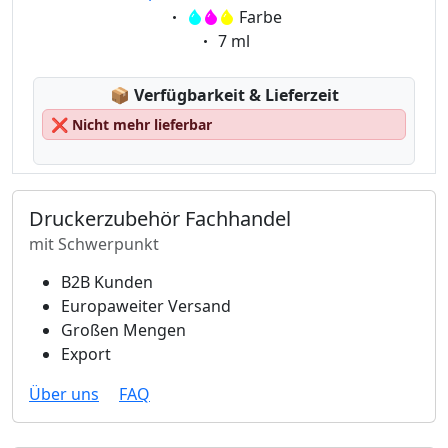
Eigenschaft:
Farbe
Eigenschaft:
7 ml
Lagerstatus:
📦
Verfügbarkeit & Lieferzeit
❌
Nicht mehr lieferbar
Druckerzubehör Fachhandel
mit Schwerpunkt
B2B Kunden
Europaweiter Versand
Großen Mengen
Export
Über uns
FAQ