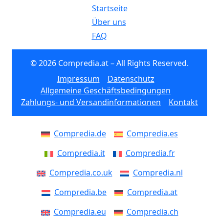
Startseite
Über uns
FAQ
© 2026 Compredia.at – All Rights Reserved.
Impressum
Datenschutz
Allgemeine Geschäftsbedingungen
Zahlungs- und Versandinformationen
Kontakt
Compredia.de
Compredia.es
Compredia.it
Compredia.fr
Compredia.co.uk
Compredia.nl
Compredia.be
Compredia.at
Compredia.eu
Compredia.ch