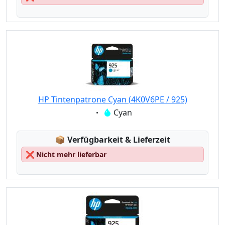
HP Tintenpatrone Cyan (4K0V6PE / 925)
Eigenschaft:
Cyan
Lagerstatus:
📦
Verfügbarkeit & Lieferzeit
❌
Nicht mehr lieferbar