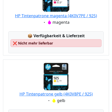
HP Tintenpatrone magenta (4K0V7PE / 925)
Eigenschaft:
magenta
Lagerstatus:
📦
Verfügbarkeit & Lieferzeit
❌
Nicht mehr lieferbar
HP Tintenpatrone gelb (4K0V8PE / 925)
Eigenschaft:
gelb