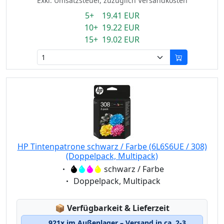
Exkl. Umsatzsteuer, zuzüglich Versandkosten
5+ 19.41 EUR
10+ 19.22 EUR
15+ 19.02 EUR
HP Tintenpatrone schwarz / Farbe (6L6S6UE / 308)
(Doppelpack, Multipack)
Eigenschaft:
schwarz / Farbe
Eigenschaft:
Doppelpack, Multipack
Lagerstatus:
📦
Verfügbarkeit & Lieferzeit
921x im Außenlager – Versand in ca. 2-3