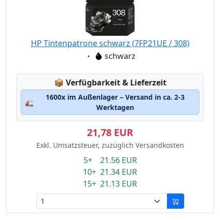
HP Tintenpatrone schwarz (7FP21UE / 308)
Eigenschaft:
schwarz
Lagerstatus:
📦
Verfügbarkeit & Lieferzeit
1600x im Außenlager – Versand in ca. 2-3
🚛
Werktagen
21,78 EUR
Exkl. Umsatzsteuer, zuzüglich Versandkosten
5+ 21.56 EUR
10+ 21.34 EUR
15+ 21.13 EUR