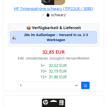
HP Tintenpatrone schwarz (7FP22UE / 308E)
Eigenschaft:
schwarz
Lagerstatus:
📦
Verfügbarkeit & Lieferzeit
28x im Außenlager – Versand in ca. 2-3
🚛
Werktagen
32,85 EUR
Exkl. Umsatzsteuer, zuzüglich Versandkosten
5+ 32.52 EUR
10+ 32.19 EUR
15+ 31.86 EUR