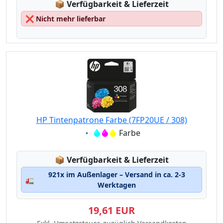
Lagerstatus:
📦
Verfügbarkeit & Lieferzeit
❌
Nicht mehr lieferbar
HP Tintenpatrone Farbe (7FP20UE / 308)
Eigenschaft:
Farbe
Lagerstatus:
📦
Verfügbarkeit & Lieferzeit
921x im Außenlager – Versand in ca. 2-3
🚛
Werktagen
19,61 EUR