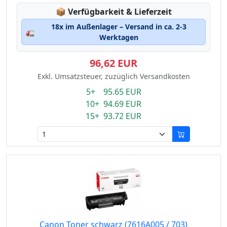
Lagerstatus:
📦
Verfügbarkeit & Lieferzeit
18x im Außenlager – Versand in ca. 2-3
🚛
Werktagen
96,62 EUR
Exkl. Umsatzsteuer, zuzüglich Versandkosten
5+ 95.65 EUR
10+ 94.69 EUR
15+ 93.72 EUR
Canon Toner schwarz (7616A005 / 703)