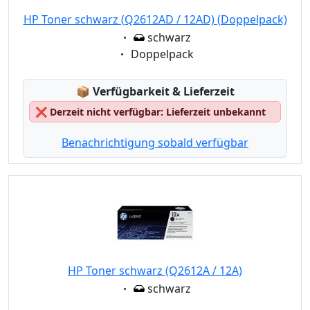
HP Toner schwarz (Q2612AD / 12AD) (Doppelpack)
Eigenschaft:
schwarz
Eigenschaft:
Doppelpack
Lagerstatus:
📦
Verfügbarkeit & Lieferzeit
❌
Derzeit nicht verfügbar: Lieferzeit unbekannt
Benachrichtigung sobald verfügbar
HP Toner schwarz (Q2612A / 12A)
Eigenschaft:
schwarz