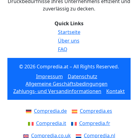
Druckbedürfnisse Ihres Unternehmens effizient und
zuverlässig zu decken.
Quick Links
Startseite
Über uns
FAQ
© 2026 Compredia.at – All Rights Reserved.
Impressum
Datenschutz
Allgemeine Geschäftsbedingungen
Zahlungs- und Versandinformationen
Kontakt
Compredia.de
Compredia.es
Compredia.it
Compredia.fr
Compredia.co.uk
Compredia.nl