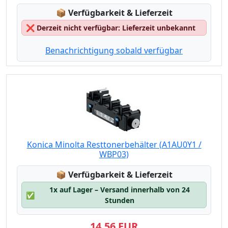
Lagerstatus:
📦
Verfügbarkeit & Lieferzeit
❌
Derzeit nicht verfügbar: Lieferzeit unbekannt
Benachrichtigung sobald verfügbar
Konica Minolta Resttonerbehälter (A1AU0Y1 /
WBP03)
Lagerstatus:
📦
Verfügbarkeit & Lieferzeit
1x auf Lager – Versand innerhalb von 24
✅
Stunden
14,56 EUR