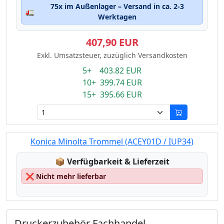
75x im Außenlager – Versand in ca. 2-3
🚛
Werktagen
407,90 EUR
Exkl. Umsatzsteuer, zuzüglich Versandkosten
5+ 403.82 EUR
10+ 399.74 EUR
15+ 395.66 EUR
Konica Minolta Trommel (ACEY01D / IUP34)
Lagerstatus:
📦
Verfügbarkeit & Lieferzeit
❌
Nicht mehr lieferbar
Druckerzubehör Fachhandel