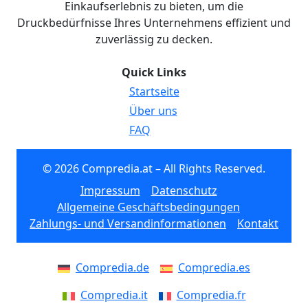
Einkaufserlebnis zu bieten, um die
Druckbedürfnisse Ihres Unternehmens effizient und
zuverlässig zu decken.
Quick Links
Startseite
Über uns
FAQ
© 2026 Compredia.at – All Rights Reserved.
Impressum
Datenschutz
Allgemeine Geschäftsbedingungen
Zahlungs- und Versandinformationen
Kontakt
Compredia.de
Compredia.es
Compredia.it
Compredia.fr