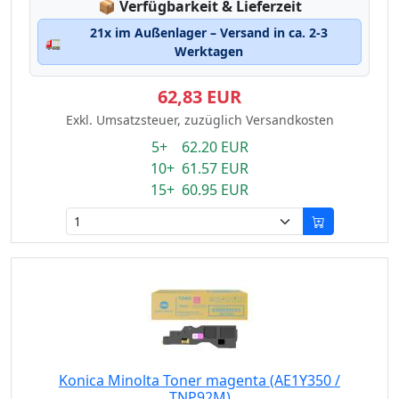
Lagerstatus:
📦
Verfügbarkeit & Lieferzeit
21x im Außenlager – Versand in ca. 2-3
🚛
Werktagen
62,83 EUR
Exkl. Umsatzsteuer, zuzüglich Versandkosten
5+ 62.20 EUR
10+ 61.57 EUR
15+ 60.95 EUR
Konica Minolta Toner magenta (AE1Y350 /
TNP92M)