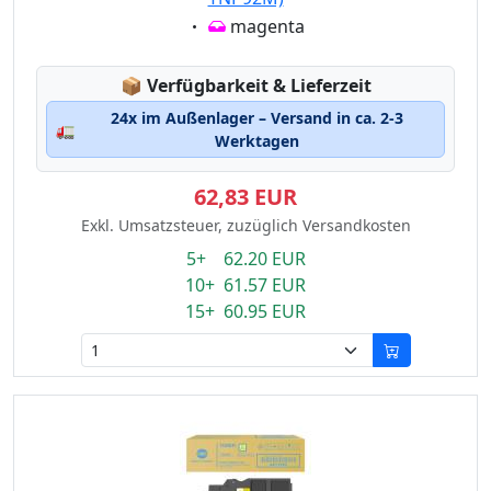
Eigenschaft:
magenta
Lagerstatus:
📦
Verfügbarkeit & Lieferzeit
24x im Außenlager – Versand in ca. 2-3
🚛
Werktagen
62,83 EUR
Exkl. Umsatzsteuer, zuzüglich Versandkosten
5+ 62.20 EUR
10+ 61.57 EUR
15+ 60.95 EUR