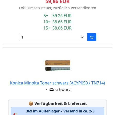
59,86 EUR
Exkl. Umsatzsteuer, zuzüglich Versandkosten
5+ 59.26 EUR
10+ 58.66 EUR
15+ 58.06 EUR
Konica Minolta Toner schwarz (ACYP050 / TN714)
Eigenschaft:
schwarz
Lagerstatus:
📦
Verfügbarkeit & Lieferzeit
36x im Außenlager – Versand in ca. 2-3
🚛