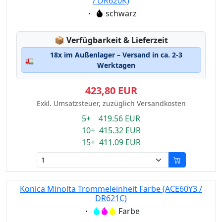
/ DR620K)
Eigenschaft:
schwarz
Lagerstatus:
📦
Verfügbarkeit & Lieferzeit
18x im Außenlager – Versand in ca. 2-3
🚛
Werktagen
423,80 EUR
Exkl. Umsatzsteuer, zuzüglich Versandkosten
5+ 419.56 EUR
10+ 415.32 EUR
15+ 411.09 EUR
Konica Minolta Trommeleinheit Farbe (ACE60Y3 /
DR621C)
Eigenschaft:
Farbe