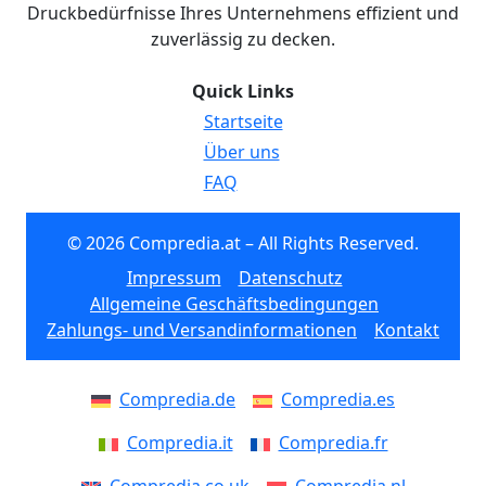
Druckbedürfnisse Ihres Unternehmens effizient und
zuverlässig zu decken.
Quick Links
Startseite
Über uns
FAQ
© 2026 Compredia.at – All Rights Reserved.
Impressum
Datenschutz
Allgemeine Geschäftsbedingungen
Zahlungs- und Versandinformationen
Kontakt
Compredia.de
Compredia.es
Compredia.it
Compredia.fr