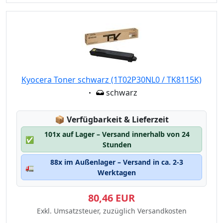
Kyocera Toner schwarz (1T02P30NL0 / TK8115K)
Eigenschaft:
schwarz
Lagerstatus:
📦
Verfügbarkeit & Lieferzeit
101x auf Lager – Versand innerhalb von 24
✅
Stunden
88x im Außenlager – Versand in ca. 2-3
🚛
Werktagen
80,46 EUR
Exkl. Umsatzsteuer, zuzüglich Versandkosten