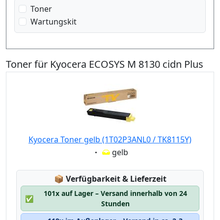
Toner
Wartungskit
Toner für Kyocera ECOSYS M 8130 cidn Plus
Kyocera Toner gelb (1T02P3ANL0 / TK8115Y)
Eigenschaft:
gelb
Lagerstatus:
📦
Verfügbarkeit & Lieferzeit
101x auf Lager – Versand innerhalb von 24
✅
Stunden