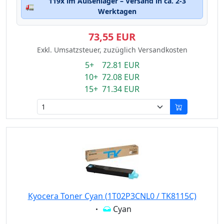
119x im Außenlager – Versand in ca. 2-3
🚛
Werktagen
73,55 EUR
Exkl. Umsatzsteuer, zuzüglich Versandkosten
5+ 72.81 EUR
10+ 72.08 EUR
15+ 71.34 EUR
Kyocera Toner Cyan (1T02P3CNL0 / TK8115C)
Eigenschaft:
Cyan