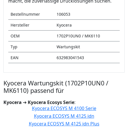
macht, die zuverlässige Drucklösungen suchen.
Bestellnummer
106053
Hersteller
Kyocera
OEM
1702P10UN0 / MK6110
Typ
Wartungskit
EAN
632983041543
Kyocera Wartungskit (1702P10UN0 /
MK6110) passend für
Kyocera
➔
Kyocera Ecosys Serie
:
Kyocera ECOSYS M 4100 Serie
Kyocera ECOSYS M 4125 idn
Kyocera ECOSYS M 4125 idn Plus