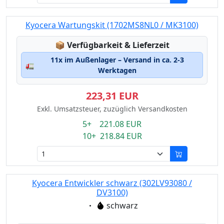
Kyocera Wartungskit (1702MS8NL0 / MK3100)
Lagerstatus:
📦
Verfügbarkeit & Lieferzeit
11x im Außenlager – Versand in ca. 2-3
🚛
Werktagen
223,31 EUR
Exkl. Umsatzsteuer, zuzüglich Versandkosten
5+ 221.08 EUR
10+ 218.84 EUR
Kyocera Entwickler schwarz (302LV93080 /
DV3100)
Eigenschaft:
schwarz