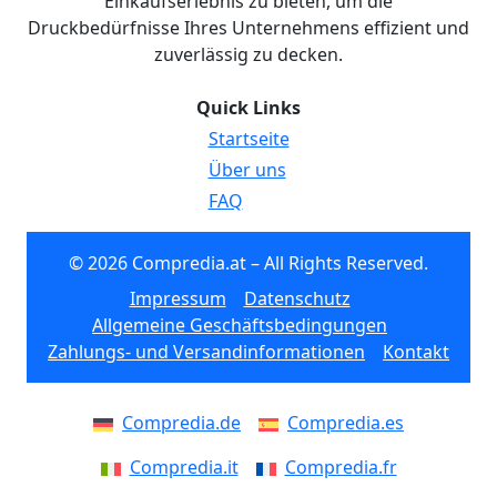
Einkaufserlebnis zu bieten, um die
Druckbedürfnisse Ihres Unternehmens effizient und
zuverlässig zu decken.
Quick Links
Startseite
Über uns
FAQ
© 2026 Compredia.at – All Rights Reserved.
Impressum
Datenschutz
Allgemeine Geschäftsbedingungen
Zahlungs- und Versandinformationen
Kontakt
Compredia.de
Compredia.es
Compredia.it
Compredia.fr